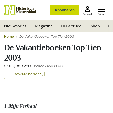
Abonneren
Account
Menu
Nieuwsbrief
Magazine
HN Actueel
Shop
Ge
Home
De Vakantieboeken Top Tien 2003
De Vakantieboeken Top Tien
2003
Gepubliceerd op:
27 augustus 2003
Update 7 april 2020
Bewaar bericht
1.
Mijn Verhaal
Zoek