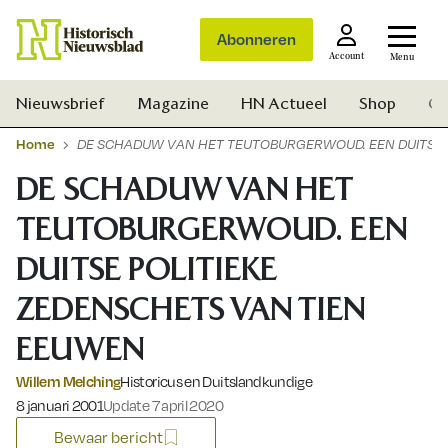
Abonneren
Account
Menu
Nieuwsbrief
Magazine
HN Actueel
Shop
Ge
Home
DE SCHADUW VAN HET TEUTOBURGERWOUD. EEN DUITSE 
DE SCHADUW VAN HET
TEUTOBURGERWOUD. EEN
DUITSE POLITIEKE
ZEDENSCHETS VAN TIEN
EEUWEN
Willem Melching
Historicus en Duitslandkundige
Gepubliceerd op:
8 januari 2001
Update 7 april 2020
Zoek
Bewaar bericht