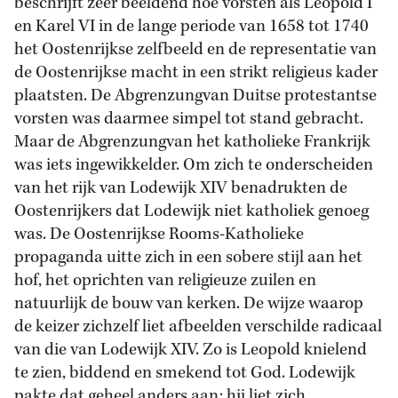
beschrijft zeer beeldend hoe vorsten als Leopold I
en Karel VI in de lange periode van 1658 tot 1740
het Oostenrijkse zelfbeeld en de representatie van
de Oostenrijkse macht in een strikt religieus kader
plaatsten. De Abgrenzungvan Duitse protestantse
vorsten was daarmee simpel tot stand gebracht.
Maar de Abgrenzungvan het katholieke Frankrijk
was iets ingewikkelder. Om zich te onderscheiden
van het rijk van Lodewijk XIV benadrukten de
Oostenrijkers dat Lodewijk niet katholiek genoeg
was. De Oostenrijkse Rooms-Katholieke
propaganda uitte zich in een sobere stijl aan het
hof, het oprichten van religieuze zuilen en
natuurlijk de bouw van kerken. De wijze waarop
de keizer zichzelf liet afbeelden verschilde radicaal
van die van Lodewijk XIV. Zo is Leopold knielend
te zien, biddend en smekend tot God. Lodewijk
pakte dat geheel anders aan: hij liet zich