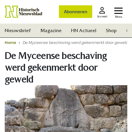
Abonneren
Account
Menu
Nieuwsbrief
Magazine
HN Actueel
Shop
Ge
Home
De Myceense beschaving werd gekenmerkt door geweld
De Myceense beschaving
werd gekenmerkt door
geweld
Zoek