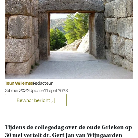
Teun Willemse
Redacteur
Gepubliceerd op:
24 mei 2022
Update 11 april 2023
Bewaar bericht
Tijdens de collegedag over de oude Grieken op
30 mei vertelt dr. Gert Jan van Wijngaarden