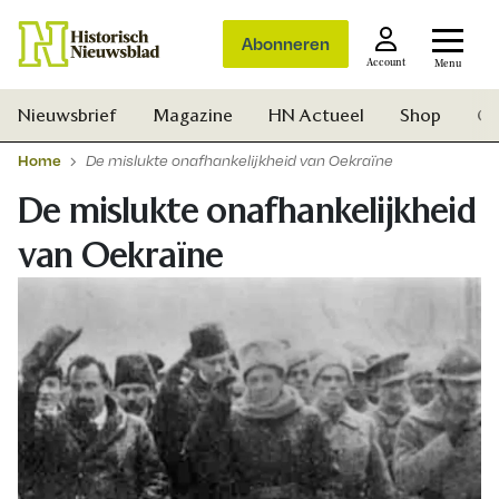
Abonneren
Account
Menu
Nieuwsbrief
Magazine
HN Actueel
Shop
Ge
Home
De mislukte onafhankelijkheid van Oekraïne
De mislukte onafhankelijkheid
van Oekraïne
Zoek