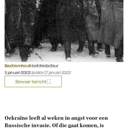
Bas Kromhout
Hoofdredacteur
Gepubliceerd op:
5 januari 2022
Update 17 januari 2022
Bewaar bericht
Oekraïne leeft al weken in angst voor een
Russische invasie. Of die gaat komen, is