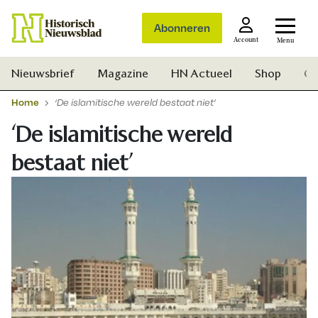
Abonneren
Account
Menu
Nieuwsbrief
Magazine
HN Actueel
Shop
Ge
Home
‘De islamitische wereld bestaat niet’
‘De islamitische wereld
bestaat niet’
Zoek