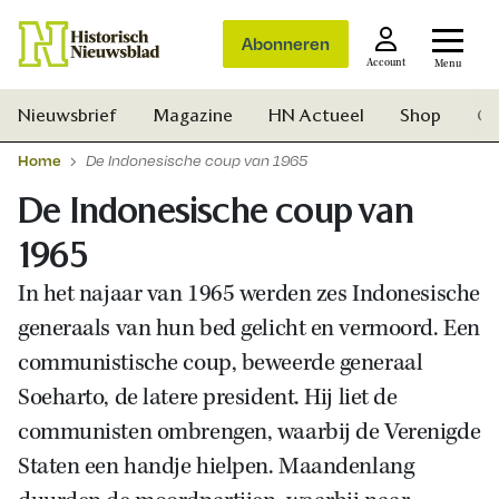
Abonneren
Account
Menu
Nieuwsbrief
Magazine
HN Actueel
Shop
Ge
Home
De Indonesische coup van 1965
De Indonesische coup van
1965
In het najaar van 1965 werden zes Indonesische
generaals van hun bed gelicht en vermoord. Een
communistische coup, beweerde generaal
Soeharto, de latere president. Hij liet de
communisten ombrengen, waarbij de Verenigde
Staten een handje hielpen. Maandenlang
Zoek