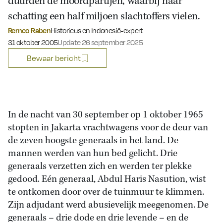
duurden de moordpartijen, waarbij naar
schatting een half miljoen slachtoffers vielen.
Remco Raben
Historicus en Indonesië-expert
Gepubliceerd op:
31 oktober 2005
Update 26 september 2025
Bewaar bericht
In de nacht van 30 september op 1 oktober 1965
stopten in Jakarta vrachtwagens voor de deur van
de zeven hoogste generaals in het land. De
mannen werden van hun bed gelicht. Drie
generaals verzetten zich en werden ter plekke
gedood. Eén generaal, Abdul Haris Nasution, wist
te ontkomen door over de tuinmuur te klimmen.
Zijn adjudant werd abusievelijk meegenomen. De
generaals – drie dode en drie levende – en de