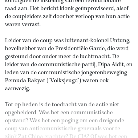
kondigden de instelling van een revolutionaire
raad aan. Het bericht klonk geïmproviseerd, alsof
de coupleiders zelf door het verloop van hun actie
waren verrast.
Leider van de coup was luitenant-kolonel Untung,
bevelhebber van de Presidentiële Garde, die werd
gesteund door onder meer de luchtmacht. De
leider van de communistische partij, Dipa Aidit, en
leden van de communistische jongerenbeweging
Pemuda Rakyat (‘Volksjeugd’) waren ook
aanwezig.
Tot op heden is de toedracht van de actie niet
opgehelderd. Was het een communistische
opstand? Was het een poging om een dreigende
coup van anticomunistische generaals voor te
zijn? Zat China erachter? De CIA? Of was het een