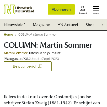
Abonneren
Account
Menu
Nieuwsbrief
Magazine
HN Actueel
Shop
Ge
Home
COLUMN: Martin Sommer
COLUMN: Martin Sommer
Martin Sommer
Historicus en journalist
Gepubliceerd op:
28 augustus 2014
Update 7 april 2020
Bewaar bericht
Ik lees in de krant over de Oostenrijks-Joodse
schrijver Stefan Zweig (1881-1942). Er schijnt een
Zoek