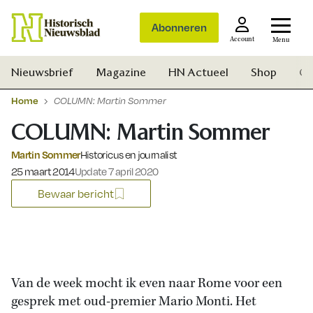
Abonneren
Account
Menu
Nieuwsbrief
Magazine
HN Actueel
Shop
Ge
Home
COLUMN: Martin Sommer
COLUMN: Martin Sommer
Martin Sommer
Historicus en journalist
Gepubliceerd op:
25 maart 2014
Update 7 april 2020
Bewaar bericht
Van de week mocht ik even naar Rome voor een
gesprek met oud-premier Mario Monti. Het
Zoek