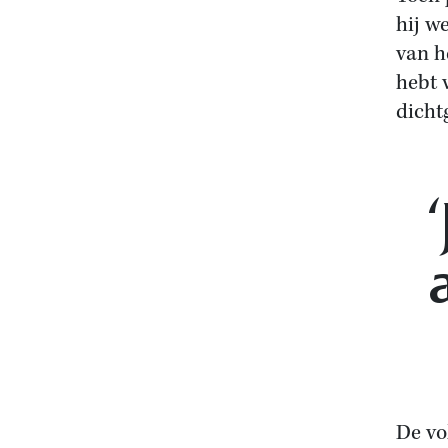
hij w
van h
hebt 
dicht
De vo