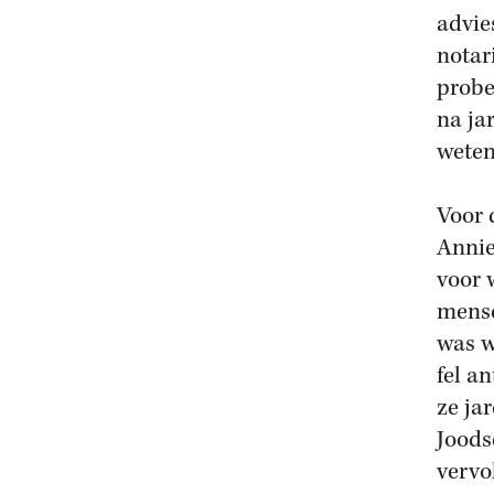
advie
notar
probe
na ja
weten
Voor 
Annie
voor 
mense
was w
fel a
ze ja
Joods
vervo