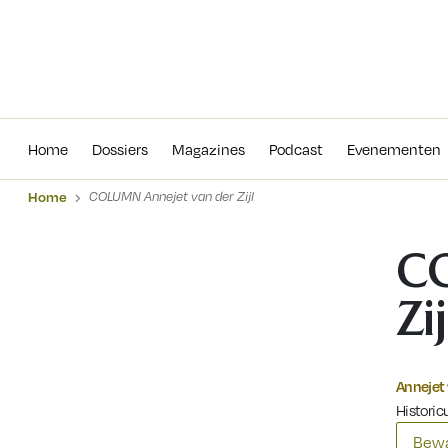
Home
Dossiers
Magazines
Podcas
Home
Dossiers
Magazines
Podcast
Evenementen
Home
COLUMN Annejet van der Zijl
CO
Zij
Annejet 
Historicu
Bewa