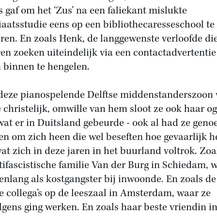
s gaf om het ‘Zus’ na een faliekant mislukte
iaatsstudie eens op een bibliothecaresseschool te
ren. En zoals Henk, de langgewenste verloofde di
ren zoeken uiteindelijk via een contactadvertenti
 binnen te hengelen.
deze pianospelende Delftse middenstanderszoon
 christelijk, omwille van hem sloot ze ook haar o
wat er in Duitsland gebeurde - ook al had ze geno
n om zich heen die wel beseften hoe gevaarlijk h
at zich in deze jaren in het buurland voltrok. Zoa
ntifascistische familie Van der Burg in Schiedam, 
renlang als kostgangster bij inwoonde. En zoals de
e collega’s op de leeszaal in Amsterdam, waar ze
lgens ging werken. En zoals haar beste vriendin i