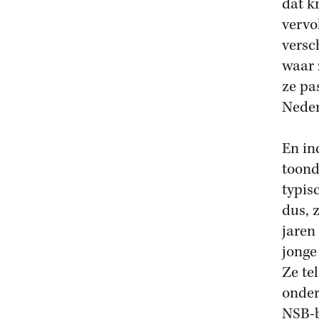
dat k
vervo
versc
waar 
ze pa
Neder
En in
toond
typis
dus, 
jaren
jonge
Ze te
onder
NSB-b