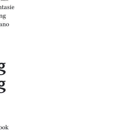
ntasie
ang
iano
g
g
 ook