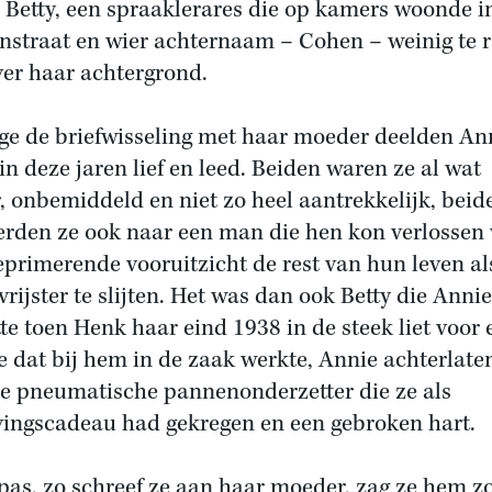
, Betty, een spraaklerares die op kamers woonde i
nstraat en wier achternaam – Cohen – weinig te 
over haar achtergrond.
ge de briefwisseling met haar moeder deelden An
 in deze jaren lief en leed. Beiden waren ze al wat
, onbemiddeld en niet zo heel aantrekkelijk, beid
rden ze ook naar een man die hen kon verlossen
eprimerende vooruitzicht de rest van hun leven al
vrijster te slijten. Het was dan ook Betty die Annie
tte toen Henk haar eind 1938 in de steek liet voor 
e dat bij hem in de zaak werkte, Annie achterlate
e pneumatische pannenonderzetter die ze als
vingscadeau had gekregen en een gebroken hart.
pas, zo schreef ze aan haar moeder, zag ze hem z