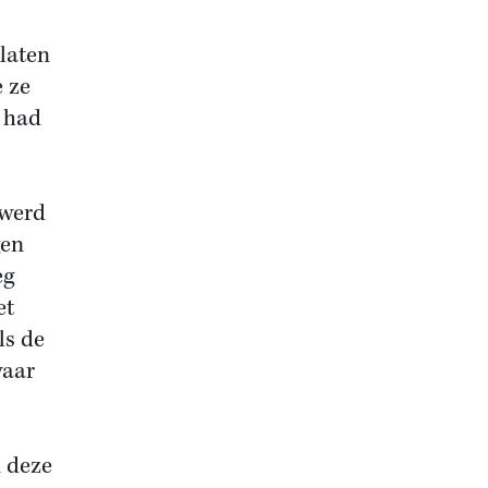
 laten
e ze
e had
 werd
gen
eg
et
ls de
waar
n deze