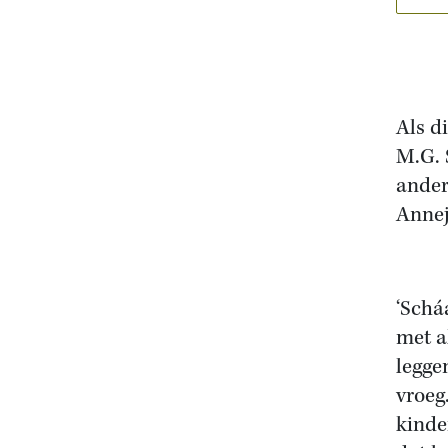
Als d
M.G. 
ander
Annej
‘Schá
met a
legge
vroeg
kinde