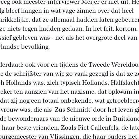
reeg ook meester-interviewer Meijer er niet uit. He
lg bleef hangen in wat vage zinnen over dat heel
hrikkelijke, dat ze allemaal hadden laten gebeure
ze niets tegen hadden gedaan. In het feit, kortom,
ssief gebleven was - net als het overgrote deel van
landse bevolking.
derdaad: ook voor en tijdens de Tweede Wereldoo
e de schrijfster van wie zo vaak gezegd is dat ze z
ch Hollands was, zich typisch Hollands. Halfslacht
zeker ten aanzien van het nazisme, dat opkwam in
 dat zij nog een totaal onbekende, wat getroeblee
 vrouw was, die als ‘Zus Schmidt’ door het leven g
lde bewonderaars van de nieuwe orde in Duitslan
 haar beste vrienden. Zoals Piet Callenfels, de lat
urgemeester van Vlissingen, die haar ouders het