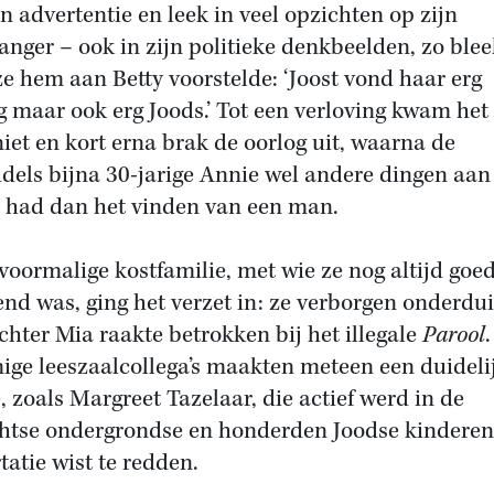
en advertentie en leek in veel opzichten op zijn
anger – ook in zijn politieke denkbeelden, zo blee
ze hem aan Betty voorstelde: ‘Joost vond haar erg
g maar ook erg Joods.’ Tot een verloving kwam het
niet en kort erna brak de oorlog uit, waarna de
dels bijna 30-jarige Annie wel andere dingen aan
 had dan het vinden van een man.
voormalige kostfamilie, met wie ze nog altijd goe
end was, ging het verzet in: ze verborgen onderdu
chter Mia raakte betrokken bij het illegale
Parool
ge leeszaalcollega’s maakten meteen een duideli
, zoals Margreet Tazelaar, die actief werd in de
htse ondergrondse en honderden Joodse kinderen
tatie wist te redden.