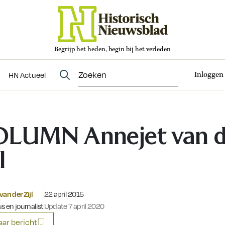
Begrijp het heden, begin bij het verleden
Abonneren
t
Evenementen
HN Actueel
Inloggen
HN Actueel
LUMN Annejet van d
l
Gepubliceerd op:
van der Zijl
22 april 2015
s en journalist
Update 7 april 2020
ar bericht