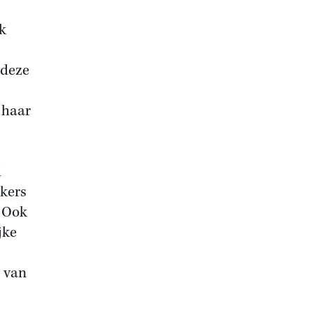
k
 deze
 haar
d
ikers
. Ook
jke
 van