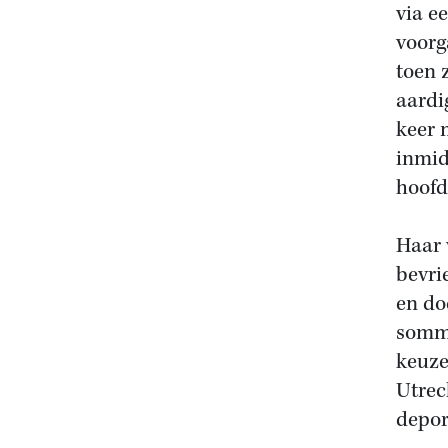
via e
voorg
toen 
aardi
keer 
inmid
hoofd
Haar 
bevri
en do
sommi
keuze
Utrec
depor