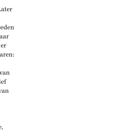
Later
 reden
maar
 er
waren:
 van
ief
 van
e,