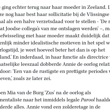
 ging echter terug naar haar moeder in Zeeland. 
ze nog haar best haar sollicitatie bij de Vlissingse
aal als een halve verzetsdaad voor te stellen - ‘De
at Joodse collega’s van me ontslagen werden’ –, 
iefwisseling met haar moeder maakt duidelijk dat
enlijk minder idealistische motieven in het spel 
rlogstijd, je weet hoeveel beter het dan is op het
eland.’ En inderdaad, in haar functie als directrice
aatselijke leeszaal dobberde Annie de oorlog relat
door: ‘Een van de rustigste en prettigste periodes
even,’ zoals ze later zei.
oen Mia van de Burg ‘Zus’ na de oorlog als
entaliste naar het inmiddels legale
Parool
haald
derde alles. Annie vond een zolderetage in de