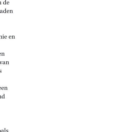
n de
raden
nie en
en
 van
s
een
nd
oals