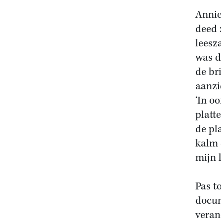
Annie
deed 
leesz
was d
de br
aanzi
‘In oo
platt
de pl
kalm 
mijn l
Pas t
docum
veran