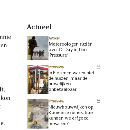
Actueel
Annie
Artikel
Metereologen ruziën
een
over D-Day in film
.
‘Pressure’
Interview
In Florence waren niet
de huizen, maar de
huwelijken
t,
onbetaalbaar
 kon
Interview
g
Nieuwbouwwijken op
Romeinse ruïnes: hoe
kunnen we erfgoed
e,
bewaren?