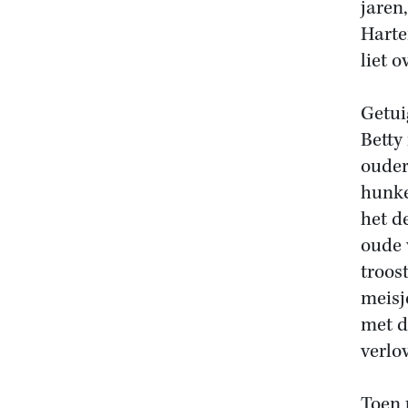
jaren
Harte
liet 
Getui
Betty
ouder
hunke
het d
oude 
troos
meisj
met d
verlo
Toen 