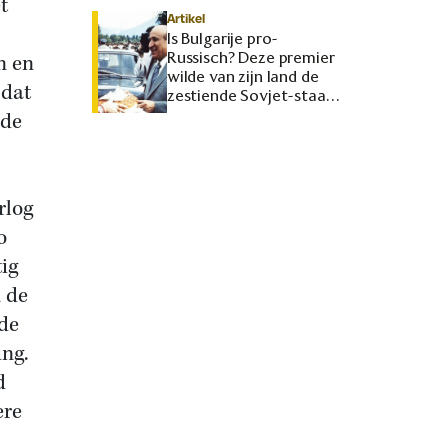
t
Artikel
Is Bulgarije pro-
Russisch? Deze premier
n en
wilde van zijn land de
 dat
zestiende Sovjet-staat
maken
 de
rlog
o
ig
 de
rde
ing.
d
ere