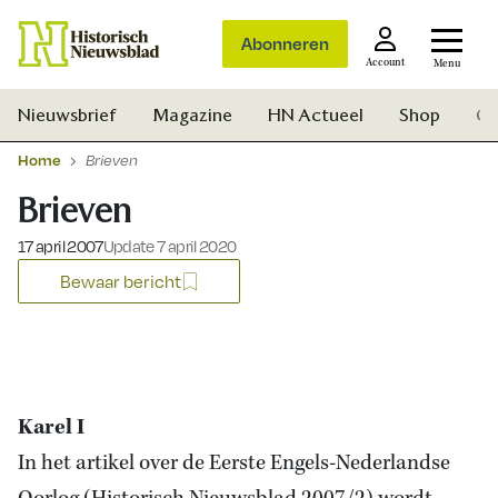
Abonneren
Account
Menu
Nieuwsbrief
Magazine
HN Actueel
Shop
Ge
Home
Brieven
Brieven
Gepubliceerd op:
17 april 2007
Update 7 april 2020
Bewaar bericht
Karel I
In het artikel over de Eerste Engels-Nederlandse
Zoek