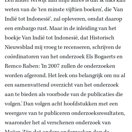
Een ander verwijt aan mijn adres is dat ik niks
kan
weten van de 'ten minste vijftien boeken', die 'Van
Indië tot Indonesië', zal opleveren, omdat daarop
een embargo rust. Maar in
de inleiding van het
boekje Van Indië tot Indonesië, dat Historisch
Nieuwsblad mij vroeg te recenseren, schrijven
de
coördinatoren van het
onderzoek Els Bogaerts en
Remco Raben
: 'In 2007 zullen de onderzoeken
worden afgerond. Het leek ons belangrijk om nu al
een samenvattend overzicht van het onderzoek
aan te bieden als voorbode van de publicaties die
volgen.' Dan volgen acht hoofdstukken met een
weergave van te publiceren onderzoeksresultaten,
waaronder het al verschenen onderzoek van