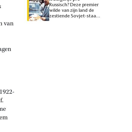
Russisch? Deze premier
s
wilde van zijn land de
zestiende Sovjet-staat
maken
on van
agen
 1922-
f.
ame
hem