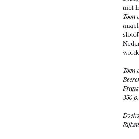
met h
Toen 
anach
sloto
Neder
worde
Toen 
Beere
Frans
350 p.
Doeko
Rijksu