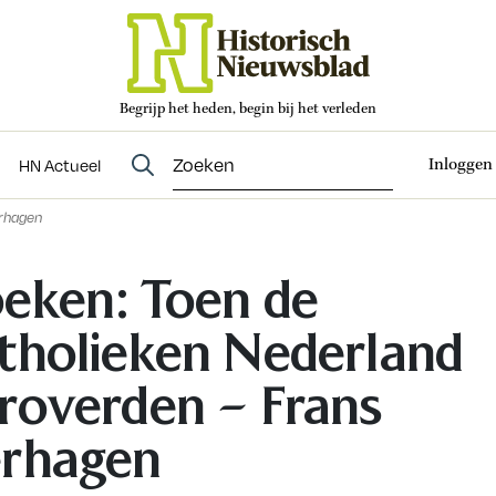
Begrijp het heden, begin bij het verleden
Abonneren
t
Evenementen
HN Actueel
Inloggen
HN Actueel
erhagen
eken: Toen de
tholieken Nederland
roverden – Frans
rhagen