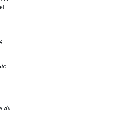
el
g
 de
n de