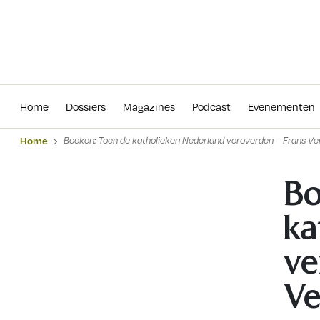
Home
Dossiers
Magazines
Podcas
Home
Dossiers
Magazines
Podcast
Evenementen
Home
Boeken: Toen de katholieken Nederland veroverden – Frans V
Bo
ka
ve
Ve