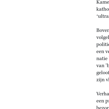
Kamer
katho
ʻultr
Boven
volge
polit
een v
natie
van ‘
geloo
zijn 
Verha
een p
bezor