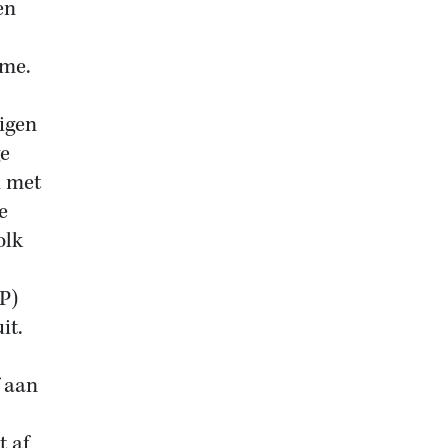
en
ome.
eigen
ge
d met
e
olk
P)
it.
f aan
t af