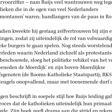
voorzitter – nam Ruijs veel wantrouwen weg teg
lieken die in de ogen van veel Nederlanders
amontanen’ waren; handlangers van de paus in R
dien kweekte hij gestaag zelfvertrouwen bij zijn 
lingen, zodat zij uiteindelijk de rol van volwaardi
ieke burgers te gaan spelen. Nog steeds worstelen
erleden waarin Nederland zichzelf als protestants
 beschouwde, sloeg het politieke vehikel van het v
beneden de Moerdijk’ en zijn boven-Moerdijkse
fsgenoten (de Rooms-Katholieke Staatspartij; RKS
vleugels onopvallend, maar met toenemende durf u
gen beschrijft in soepele stijl hoe Ruijs leiding ga
roces dat de katholieken uiteindelijk hun primaat
gde. Zijn boek geeft drama aan die strijd en reken