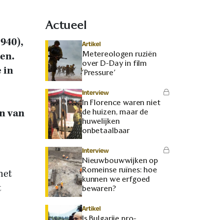
Actueel
940),
Artikel
Metereologen ruziën
ten.
over D-Day in film
 in
‘Pressure’
Interview
In Florence waren niet
en van
de huizen, maar de
huwelijken
onbetaalbaar
Interview
Nieuwbouwwijken op
Romeinse ruïnes: hoe
het
kunnen we erfgoed
t
bewaren?
Artikel
Is Bulgarije pro-