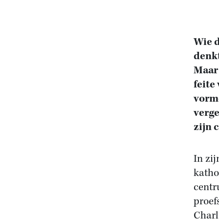
Wie d
denkt
Maar 
feite
vormd
verge
zijn c
In zi
katho
centr
proef
Charl