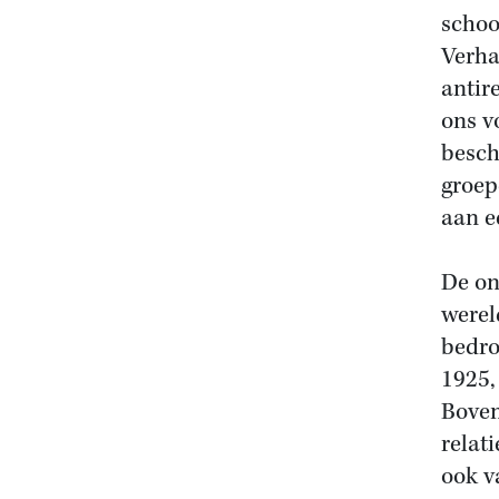
schoo
Verha
antir
ons v
besch
groep
aan e
De on
werel
bedro
1925,
Boven
relat
ook v