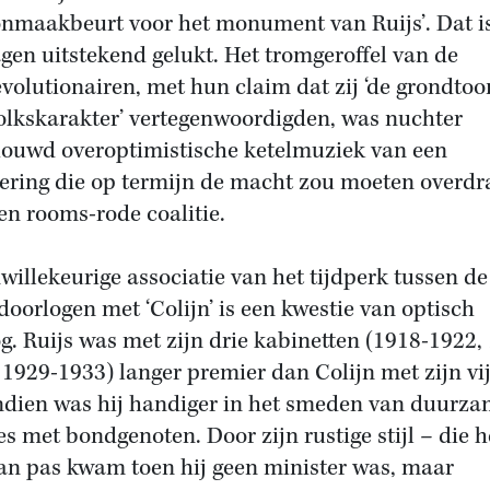
nmaakbeurt voor het monument van Ruijs’. Dat i
gen uitstekend gelukt. Het tromgeroffel van de
evolutionairen, met hun claim dat zij ‘de grondto
olkskarakter’ vertegenwoordigden, was nuchter
ouwd overoptimistische ketelmuziek van een
ering die op termijn de macht zou moeten overdr
en rooms-rode coalitie.
willekeurige associatie van het tijdperk tussen de
doorlogen met ‘Colijn’ is een kwestie van optisch
g. Ruijs was met zijn drie kabinetten (1918-1922,
 1929-1933) langer premier dan Colijn met zijn vij
dien was hij handiger in het smeden van duurz
ies met bondgenoten. Door zijn rustige stijl – die 
an pas kwam toen hij geen minister was, maar