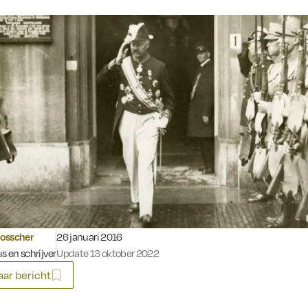
Gepubliceerd op:
osscher
26 januari 2016
us en schrijver
Update 13 oktober 2022
ar bericht