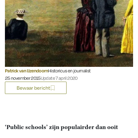
Patrick van IJzendoorn
Historicus en journalist
Gepubliceerd op:
25 november 2015
Update 7 april 2020
Bewaar bericht
‘Public schools’ zijn populairder dan ooit