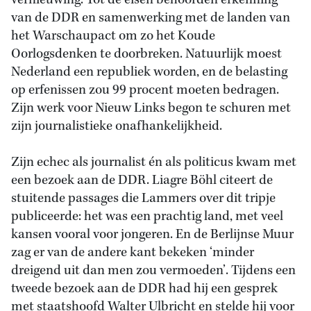
vernieuwing. Tot de eisen behoorden erkenning
van de DDR en samenwerking met de landen van
het Warschaupact om zo het Koude
Oorlogsdenken te doorbreken. Natuurlijk moest
Nederland een republiek worden, en de belasting
op erfenissen zou 99 procent moeten bedragen.
Zijn werk voor Nieuw Links begon te schuren met
zijn journalistieke onafhankelijkheid.
Zijn echec als journalist én als politicus kwam met
een bezoek aan de DDR. Liagre Böhl citeert de
stuitende passages die Lammers over dit tripje
publiceerde: het was een prachtig land, met veel
kansen vooral voor jongeren. En de Berlijnse Muur
zag er van de andere kant bekeken ‘minder
dreigend uit dan men zou vermoeden’. Tijdens een
tweede bezoek aan de DDR had hij een gesprek
met staatshoofd Walter Ulbricht en stelde hij voor