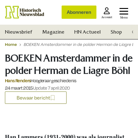
Abonneren
Account
Menu
Nieuwsbrief
Magazine
HN Actueel
Shop
Ge
Home
BOEKEN Amsterdammer in de polder Herman de Liagre Bö
BOEKEN Amsterdammer in de
polder Herman de Liagre Böhl
Hans Renders
Hoogleraar geschiedenis
Gepubliceerd op:
24 maart 2015
Update 7 april 2020
Bewaar bericht
Zoek
Han Lammers (1931-2000) was als journalist,