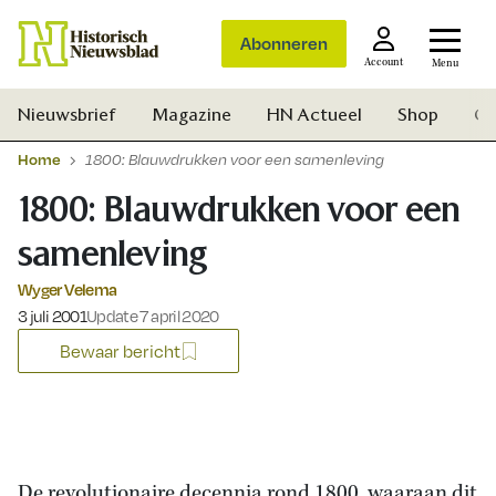
Abonneren
Account
Menu
Nieuwsbrief
Magazine
HN Actueel
Shop
Ge
Home
1800: Blauwdrukken voor een samenleving
1800: Blauwdrukken voor een
samenleving
Wyger Velema
Gepubliceerd op:
3 juli 2001
Update 7 april 2020
Bewaar bericht
Zoek
De revolutionaire decennia rond 1800, waaraan dit