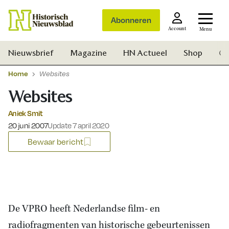
Abonneren
Account
Menu
Nieuwsbrief
Magazine
HN Actueel
Shop
Ge
Home
Websites
Websites
Aniek Smit
Gepubliceerd op:
20 juni 2007
Update 7 april 2020
Bewaar bericht
De VPRO heeft Nederlandse film- en
Zoek
radiofragmenten van historische gebeurtenissen