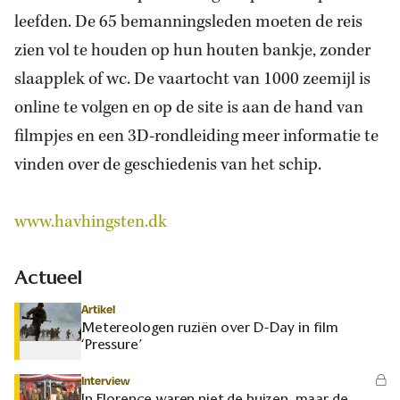
leefden. De 65 bemanningsleden moeten de reis
zien vol te houden op hun houten bankje, zonder
slaapplek of wc. De vaartocht van 1000 zeemijl is
online te volgen en op de site is aan
de hand van
filmpjes
en een 3D-rondleiding meer informatie te
vinden over
de geschiedenis van het
schip.
www.havhingsten.dk
Actueel
Artikel
Metereologen ruziën over D-Day in film
‘Pressure’
Interview
In Florence waren niet de huizen, maar de