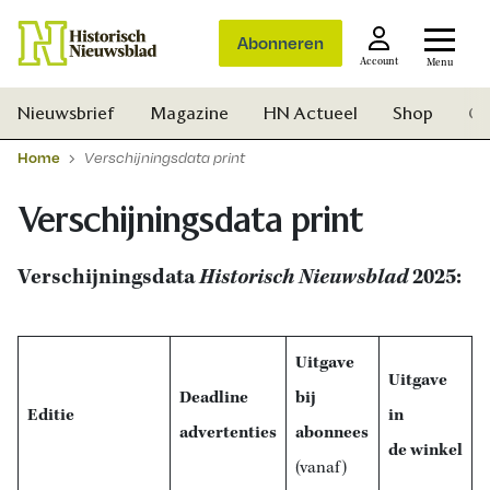
Abonneren
Account
Menu
Nieuwsbrief
Magazine
HN Actueel
Shop
Ge
Home
Verschijningsdata print
Verschijningsdata print
Verschijningsdata
Historisch Nieuwsblad
2025:
Uitgave
Uitgave
Deadline
bij
Editie
in
advertenties
abonnees
de winkel
(vanaf)
Zoek