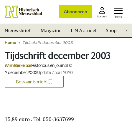
Abonneren
Account
Menu
Nieuwsbrief
Magazine
HN Actueel
Shop
Ge
Home
Tijdschrift december 2003
Tijdschrift december 2003
Wim Berkelaar
Historicus en journalist
Gepubliceerd op:
2 december 2003
Update 7 april 2020
Bewaar bericht
15,89 euro . Tel. 050-3637699
Zoek