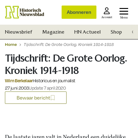
Abonneren
Account
Menu
Nieuwsbrief
Magazine
HN Actueel
Shop
Ge
Home
Tijdschrift: De Grote Oorlog. Kroniek 1914-1918
Tijdschrift: De Grote Oorlog.
Kroniek 1914-1918
Wim Berkelaar
Historicus en journalist
Gepubliceerd op:
27 juni 2003
Update 7 april 2020
Bewaar bericht
Zoek
De laatste jaren valt in Nederland een duidelijke