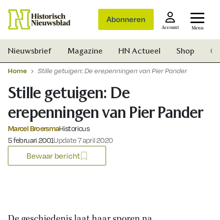
Abonneren
Account
Menu
Nieuwsbrief
Magazine
HN Actueel
Shop
Ge
Home
Stille getuigen: De erepenningen van Pier Pander
Stille getuigen: De
erepenningen van Pier Pander
Marcel Broersma
Historicus
Gepubliceerd op:
5 februari 2001
Update 7 april 2020
Bewaar bericht
Zoek
De geschiedenis laat haar sporen na.