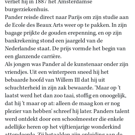
verliet hij in 1887 het Amsterdamse
burgerziekenhuis.
Pander reisde direct naar Parijs om zijn studie aan
de Ecole des Beaux Arts weer op te pakken. In zijn
bagage prijkte de gouden erepenning, en op zijn
bankrekening stond een jaargeld van de
Nederlandse staat. De prijs vormde het begin van
een glanzende carrière.
Als jongen was Pander al de kunstenaar onder zijn
vriendjes. Uit een winterpeen sneed hij het
bebaarde hoofd van Willem III dat hij uit
schuchterheid in zijn zak bewaarde. ‘Maar op 't
laatst werd het dan zoo taai, stoffig en onoogelijk,
dat hij 't maar op at: alleen de maag kon er nog
plezier van hebben' schreef hij later. Panders talent
werd ontdekt door een schoolmeester die enkele
adellijke heren op het vijftienjarige wonderkind