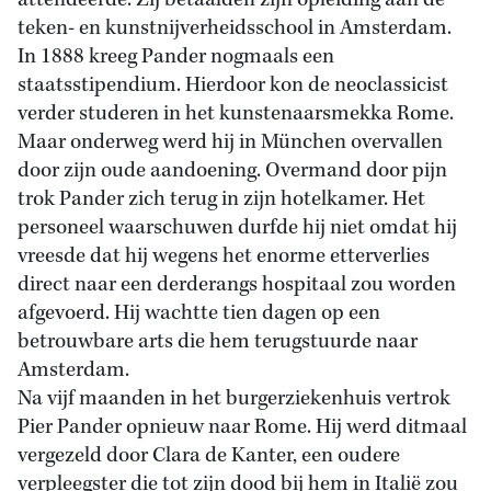
attendeerde. Zij betaalden zijn opleiding aan de
teken- en kunstnijverheidsschool in Amsterdam.
In 1888 kreeg Pander nogmaals een
staatsstipendium. Hierdoor kon de neoclassicist
verder studeren in het kunstenaarsmekka Rome.
Maar onderweg werd hij in München overvallen
door zijn oude aandoening. Overmand door pijn
trok Pander zich terug in zijn hotelkamer. Het
personeel waarschuwen durfde hij niet omdat hij
vreesde dat hij wegens het enorme etterverlies
direct naar een derderangs hospitaal zou worden
afgevoerd. Hij wachtte tien dagen op een
betrouwbare arts die hem terugstuurde naar
Amsterdam.
Na vijf maanden in het burgerziekenhuis vertrok
Pier Pander opnieuw naar Rome. Hij werd ditmaal
vergezeld door Clara de Kanter, een oudere
verpleegster die tot zijn dood bij hem in Italië zou