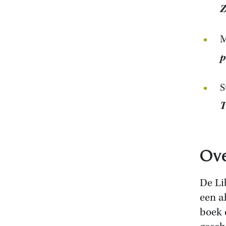
Z
M
p
S
T
Ove
De Li
een a
boek 