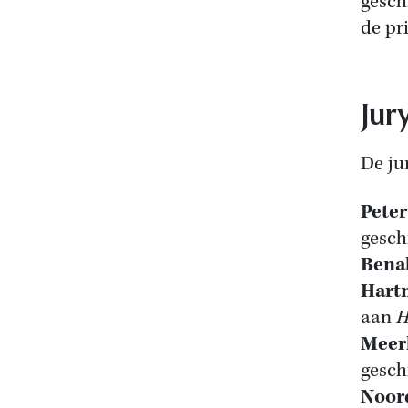
gesch
de pr
Jur
De ju
Pete
gesch
Bena
Hart
aan
H
Meer
gesch
Noor