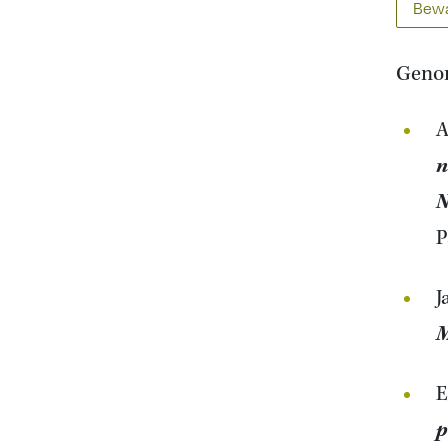
Bewa
Genom
A
n
N
P
J
M
E
p