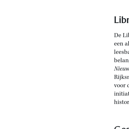
Lib
De Li
een a
leesb
belang
Nieuw
Rijk
voor 
initi
histo