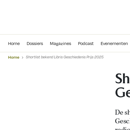
Home
Dossiers
Magazines
Podcas
Home
Dossiers
Magazines
Podcast
Evenementen
Home
Shortlist bekend Libris Geschiedenis Prijs 2025
Sh
Ge
De sh
Gesc