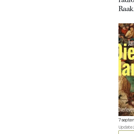
radi
Raak
Gepublic
7 septe
Update 