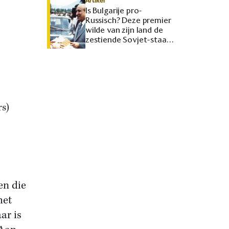
Artikel
Is Bulgarije pro-
Russisch? Deze premier
wilde van zijn land de
zestiende Sovjet-staat
maken
s)
en die
het
ar is