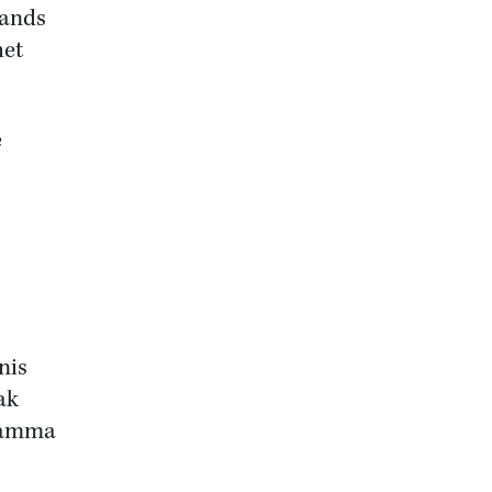
lands
het
e
nis
ak
gramma