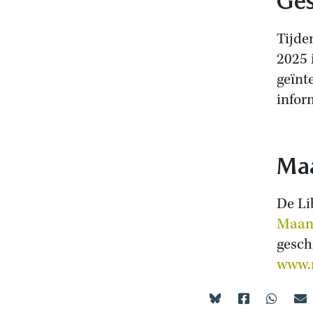
Ges
Tijde
2025 
geïnt
infor
Maa
De Li
Maand
gesch
www.