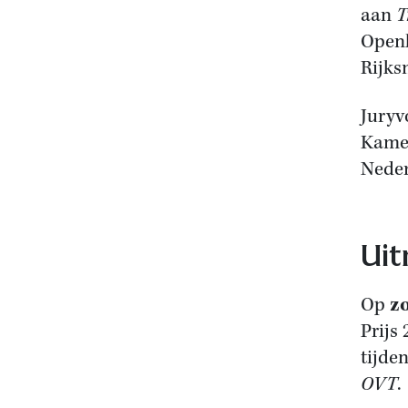
aan
T
Open
Rijk
Juryvo
Kamer
Neder
Uit
Op
z
Prijs
tijde
OVT
.