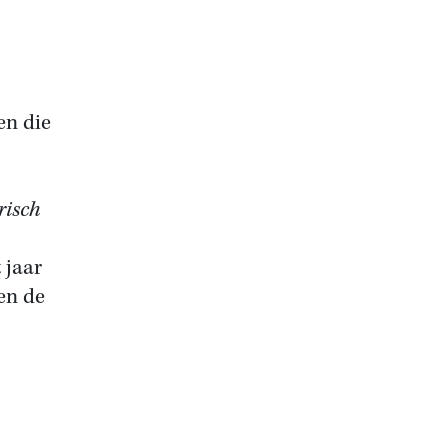
en die
risch
 jaar
len de