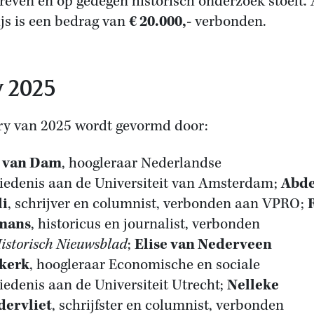
reven en op gedegen historisch onderzoek stoelt.
ijs is een bedrag van
€ 20.000,-
verbonden.
y 2025
ry van 2025 wordt gevormd door:
r van Dam
, hoogleraar Nederlandse
iedenis aan de Universiteit van Amsterdam;
Abde
li
, schrijver en columnist, verbonden aan VPRO;
mans
, historicus en journalist, verbonden
istorisch Nieuwsblad
;
Elise van Nederveen
kerk
, hoogleraar Economische en sociale
iedenis aan de Universiteit Utrecht;
Nelleke
dervliet
, schrijfster en columnist, verbonden