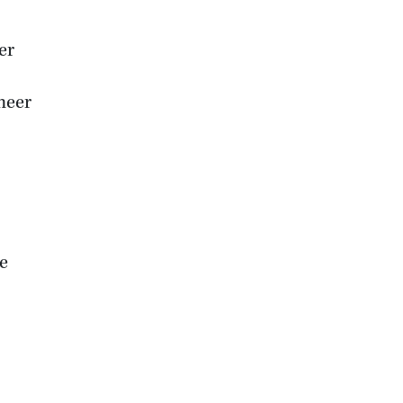
er
meer
e