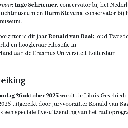
rouw
;
Inge Schriemer
, conservator bij het Neder
luchtmuseum en
Harm Stevens
, conservator bij 
smuseum.
orzitter is dit jaar
Ronald van Raak
, oud-Tweed
lid en hoogleraar Filosofie in
land aan de Erasmus Universiteit Rotterdam
reiking
ondag
26 oktober 2025
wordt de Libris Geschiede
 2025 uitgereikt door juryvoorzitter Ronald van Ra
ns een speciale live-uitzending van het radiopro