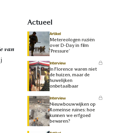
Actueel
Artikel
Metereologen ruziën
over D-Day in film
ie van
‘Pressure’
j
Interview
In Florence waren niet
de huizen, maar de
huwelijken
onbetaalbaar
Interview
Nieuwbouwwijken op
Romeinse ruïnes: hoe
kunnen we erfgoed
bewaren?