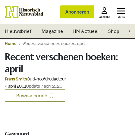
Abonneren
Account
Menu
Nieuwsbrief
Magazine
HN Actueel
Shop
Ge
Home
Recent verschenen boeken: april
Recent verschenen boeken:
april
Frans Smits
Oud-hoofdredacteur
Gepubliceerd op:
4 april 2001
Update 7 april 2020
Bewaar bericht
Zoek
Gewaagd