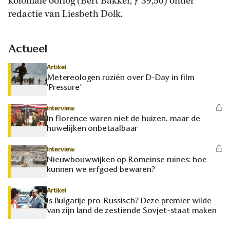
koloniale oorlog (Bert Bakker, ƒ 39,50) onder
redactie van Liesbeth Dolk.
Actueel
Artikel
Metereologen ruziën over D-Day in film
‘Pressure’
Interview
In Florence waren niet de huizen, maar de
huwelijken onbetaalbaar
Interview
Nieuwbouwwijken op Romeinse ruïnes: hoe
kunnen we erfgoed bewaren?
Artikel
Is Bulgarije pro-Russisch? Deze premier wilde
van zijn land de zestiende Sovjet-staat maken