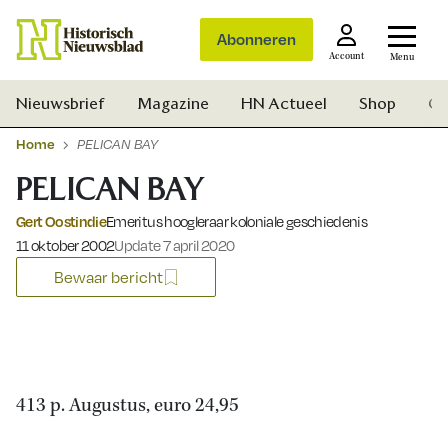
Abonneren
Account
Menu
Nieuwsbrief
Magazine
HN Actueel
Shop
Ge
Home
PELICAN BAY
PELICAN BAY
Gert Oostindie
Emeritus hoogleraar koloniale geschiedenis
Gepubliceerd op:
11 oktober 2002
Update 7 april 2020
Bewaar bericht
413 p. Augustus, euro 24,95
Zoek