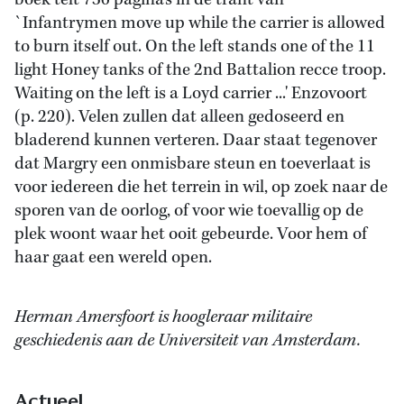
boek telt 736 pagina's in de trant van
`Infantrymen move up while the carrier is allowed
to burn itself out. On the left stands one of the 11
light Honey tanks of the 2nd Battalion recce troop.
Waiting on the left is a Loyd carrier ...' Enzovoort
(p. 220). Velen zullen dat alleen gedoseerd en
bladerend kunnen verteren. Daar staat tegenover
dat Margry een onmisbare steun en toeverlaat is
voor iedereen die het terrein in wil, op zoek naar de
sporen van de oorlog, of voor wie toevallig op de
plek woont waar het ooit gebeurde. Voor hem of
haar gaat een wereld open.
Herman Amersfoort is hoogleraar militaire
geschiedenis aan de Universiteit van Amsterdam.
Actueel