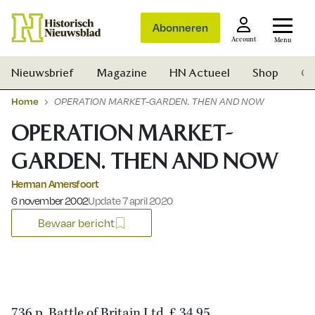
Abonneren
Account
Menu
Nieuwsbrief
Magazine
HN Actueel
Shop
Ge
Home
OPERATION MARKET-GARDEN. THEN AND NOW
OPERATION MARKET-
GARDEN. THEN AND NOW
Herman Amersfoort
Gepubliceerd op:
6 november 2002
Update 7 april 2020
Bewaar bericht
Zoek
736 p. Battle of Britain Ltd, £ 34,95