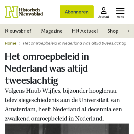
Abonneren
Account
Menu
Nieuwsbrief
Magazine
HN Actueel
Shop
Ge
Home
Het omroepbeleid in Nederland was altijd tweeslachtig
Het omroepbeleid in
Nederland was altijd
tweeslachtig
Volgens Huub Wijfjes, bijzonder hoogleraar
televisiegeschiedenis aan de Universiteit van
Amsterdam, heeft Nederland al decennia een
zwalkend omroepbeleid in Nederland.
Zoek