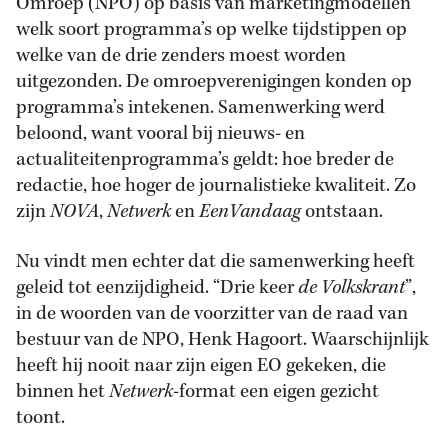
Omroep (NPO) op basis van marketingmodellen
welk soort programma’s op welke tijdstippen op
welke van de drie zenders moest worden
uitgezonden. De omroepverenigingen konden op
programma’s intekenen. Samenwerking werd
beloond, want vooral bij nieuws- en
actualiteitenprogramma’s geldt: hoe breder de
redactie, hoe hoger de journalistieke kwaliteit. Zo
zijn
NOVA
,
Netwerk
en
EenVandaag
ontstaan.
Nu vindt men echter dat die samenwerking heeft
geleid tot eenzijdigheid. “Drie keer
de Volkskrant
”,
in de woorden van de voorzitter van de raad van
bestuur van de NPO, Henk Hagoort. Waarschijnlijk
heeft hij nooit naar zijn eigen EO gekeken, die
binnen het
Netwerk
-format een eigen gezicht
toont.