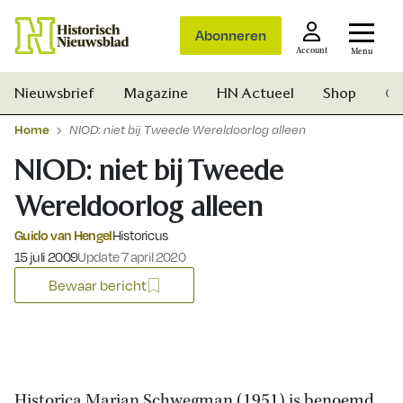
Abonneren
Account
Menu
Nieuwsbrief
Magazine
HN Actueel
Shop
Ge
Home
NIOD: niet bij Tweede Wereldoorlog alleen
NIOD: niet bij Tweede
Wereldoorlog alleen
Guido van Hengel
Historicus
Gepubliceerd op:
15 juli 2009
Update 7 april 2020
Bewaar bericht
Zoek
Historica Marjan Schwegman (1951) is benoemd