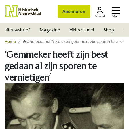
Abonneren
Account
Menu
Nieuwsbrief
Magazine
HN Actueel
Shop
Ge
Home
‘Gemmeker heeft zijn best gedaan al zijn sporen te verniet
‘Gemmeker heeft zijn best
gedaan al zijn sporen te
vernietigen’
Zoek