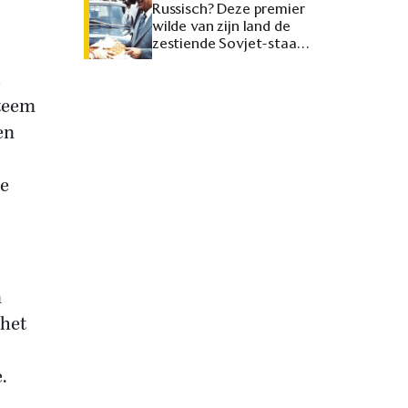
Russisch? Deze premier
wilde van zijn land de
zestiende Sovjet-staat
maken
steem
en
de
n
 het
.