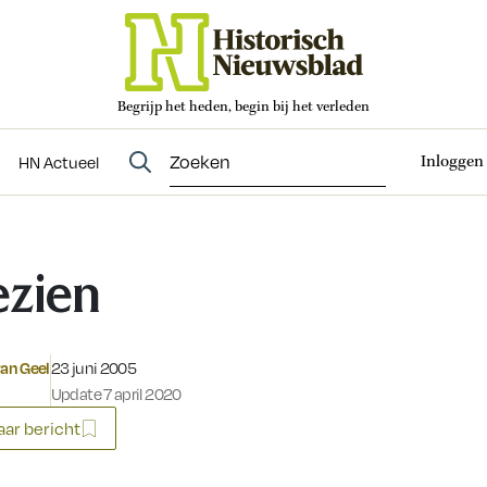
Begrijp het heden, begin bij het verleden
Abonneren
t
Evenementen
HN Actueel
Inloggen
HN Actueel
zien
Gepubliceerd op:
van Geel
23 juni 2005
Update 7 april 2020
ar bericht