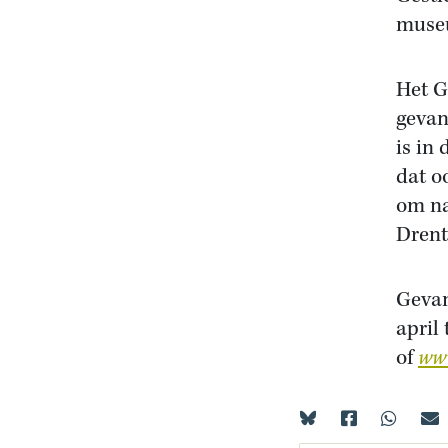
museu
Het G
gevan
is in
dat o
om na
Drent
Gevan
april
of
ww