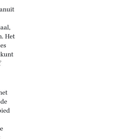
vanuit
aal,
n. Het
ies
 kunt
f
met
 de
bied
e
t