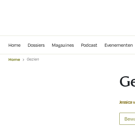
Home
Dossiers
Magazines
Podcas
Home
Dossiers
Magazines
Podcast
Evenementen
Home
Gezien
Ge
Jessica 
Bewa