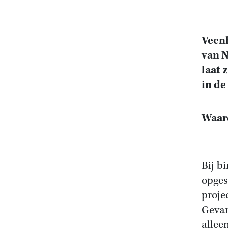
Veenh
van 
laat 
in de
Waard
Bij b
opges
proje
Gevan
allee