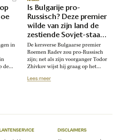
 op
Is Bulgarije pro-
hoe
Russisch? Deze premier
d
wilde van zijn land de
zestiende Sovjet-staat
maken
ngen in
De kersverse Bulgaarse premier
Roemen Radev zou pro-Russisch
in
zijn; net als zijn voorganger Todor
p de
Zhivkov wijst hij graag op het
dt
Russische bevrijdingsverhaal van
Lees meer
onwijk
1878. Die vroegere premier was zo
que
loyaal aan het Kremlin, dat hij de
Bulgaarse soevereiniteit inzette in
onderhandelingen met Moskou.
r
Zhivkovs pro-Russische koers
nds
botste met de ideeën van zijn
n.
dochter, die juist...
LANTENSERVICE
DISCLAIMERS
t