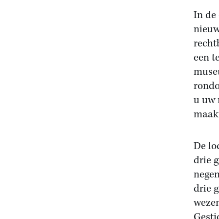
In de
nieuw
recht
een t
museu
rondo
u uw 
maakt
De lo
drie 
negen
drie 
wezen
Gesti