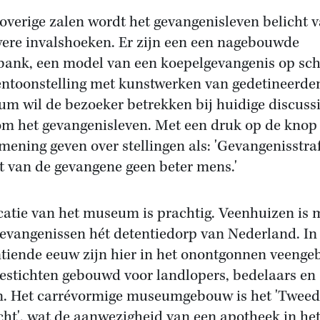
 overige zalen wordt het gevangenisleven belicht 
ere invalshoeken. Er zijn een een nagebouwde
bank, een model van een koepelgevangenis op sch
entoonstelling met kunstwerken van gedetineerde
m wil de bezoeker betrekken bij huidige discuss
m het gevangenisleven. Met een druk op de knop
mening geven over stellingen als: 'Gevangenisstra
 van de gevangene geen beter mens.'
catie van het museum is prachtig. Veenhuizen is 
gevangenissen hét detentiedorp van Nederland. In
tiende eeuw zijn hier in het onontgonnen veenge
gestichten gebouwd voor landlopers, bedelaars en
. Het carrévormige museumgebouw is het 'Tweed
cht', wat de aanwezigheid van een apotheek in he