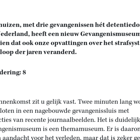
uizen, met drie gevangenissen hét detentied
Nederland, heeft een nieuw Gevangenismuseum
zien dat ook onze opvattingen over het strafsy
 loop der jaren veranderd.
ering: 8
innenkomst zit u gelijk vast. Twee minuten lang w
loten in een nagebouwde gevangenissluis met
cties van recente journaalbeelden. Het is duidelijk
genismuseum is een themamuseum. Er is daarom
n aandacht voor het verleden, maar dat is zeker g