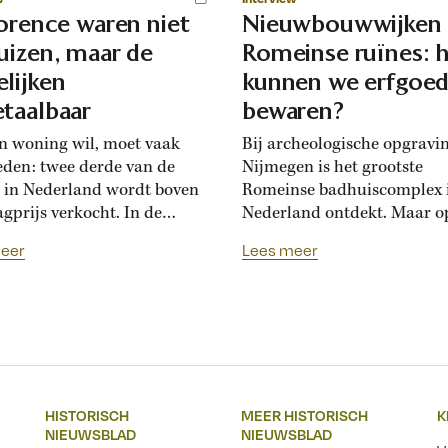
lorence waren niet
Nieuwbouwwijken
uizen, maar de
Romeinse ruïnes: 
lijken
kunnen we erfgoe
taalbaar
bewaren?
n woning wil, moet vaak
Bij archeologische opgravi
eden: twee derde van de
Nijmegen is het grootste
 in Nederland wordt boven
Romeinse badhuiscomplex 
agprijs verkocht. In de
Nederland ontdekt. Maar o
sance hadden Florentijnen
plek van de opgraving wor
eer
Lees meer
st van overbiedingsgekte:
binnenkort een nieuwe wo
 rijke families de prijs
gebouwd. Hoogleraar Moni
en, ontstond er
van den Dries legt uit hoe
schatsinflatie’, vertelt
archeologen en
icus Marlisa den Hartog.
projectontwikkelaars elkaa
sschatten werden een
kunnen helpen om Nederla
iële markt op zich.’ Hoe zag
erfgoed zichtbaar te beware
HISTORISCH
MEER HISTORISCH
K
ftiende-eeuwse Italiaanse
Over een paar jaar staat he
NIEUWSBLAD
NIEUWSBLAD
jksmarkt...
Nijmeegse Waalfront vol...