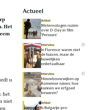
Actueel
orp
Artikel
Metereologen ruziën
. Het
over D-Day in film
steem
‘Pressure’
Interview
In Florence waren niet
de huizen, maar de
huwelijken
onbetaalbaar
Interview
Nieuwbouwwijken op
ordt u
Romeinse ruïnes: hoe
kunnen we erfgoed
bewaren?
: het
 niet
Artikel
een
Is Bulgarije pro-