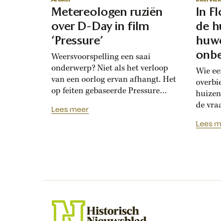
Metereologen ruziën
In F
over D-Day in film
de h
‘Pressure’
huwe
onbe
Weersvoorspelling een saai
onderwerp? Niet als het verloop
Wie ee
van een oorlog ervan afhangt. Het
overbi
op feiten gebaseerde Pressure
huizen
toont de hoogoplopende ruzie
de vra
Lees meer
tussen geallieerde meteorologen
Renais
Lees m
over de verwachting voor D-Day.
ook la
Bedolven onder tegenstrijdige
doordat
adviezen moet opperbevelhebber
opdrev
Dwight Eisenhower beslissen over
‘bruids
de invasiedatum. Als D-Day een
histor
maand eerder was gepland,
‘Bruid
waren meteorologen het volstrekt
financ
met elkaar...
de vij
huweli