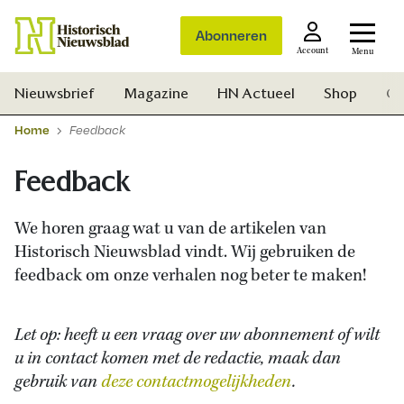
Abonneren
Account
Menu
Nieuwsbrief
Magazine
HN Actueel
Shop
Ge
Home
Feedback
Feedback
We horen graag wat u van de artikelen van
Historisch Nieuwsblad vindt. Wij gebruiken de
feedback om onze verhalen nog beter te maken!
Let op: heeft u een vraag over uw abonnement of wilt
u in contact komen met de redactie, maak dan
gebruik van
deze contactmogelijkheden
.
Zoek