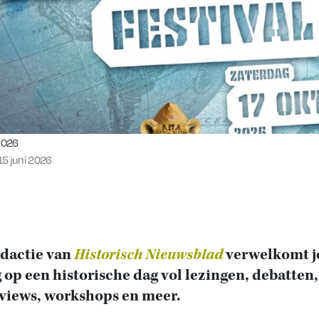
eerd op:
 2026
15 juni 2026
edactie van
Historisch Nieuwsblad
verwelkomt j
 op een historische dag vol lezingen, debatten,
views, workshops en meer.