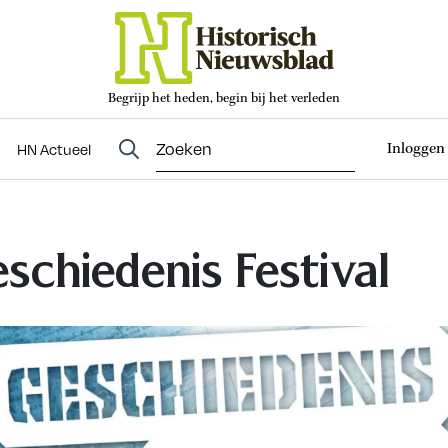
Begrijp het heden, begin bij het verleden
Abonneren
t
Evenementen
HN Actueel
Inloggen
HN Actueel
schiedenis Festival