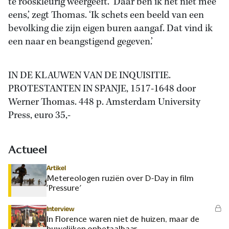
te rooskleurig weergeeft. ‘Daar ben ik het niet mee
eens,’ zegt Thomas. ‘Ik schets een beeld van een
bevolking die zijn eigen buren aangaf. Dat vind ik
een naar en beangstigend gegeven.’
IN DE KLAUWEN VAN DE INQUISITIE.
PROTESTANTEN IN SPANJE, 1517-1648 door
Werner Thomas. 448 p. Amsterdam University
Press, euro 35,-
Actueel
Artikel
Metereologen ruziën over D-Day in film
‘Pressure’
Interview
In Florence waren niet de huizen, maar de
huwelijken onbetaalbaar