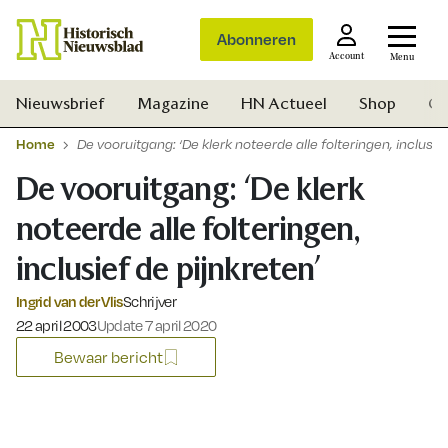
Abonneren
Account
Menu
Nieuwsbrief
Magazine
HN Actueel
Shop
Ge
Home
De vooruitgang: ‘De klerk noteerde alle folteringen, inclusie
De vooruitgang: ‘De klerk
noteerde alle folteringen,
inclusief de pijnkreten’
Ingrid van der Vlis
Schrijver
Gepubliceerd op:
22 april 2003
Update 7 april 2020
Bewaar bericht
Zoek