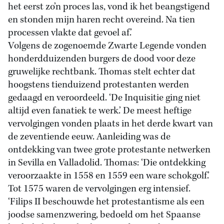
het eerst zo’n proces las, vond ik het beangstigend
en stonden mijn haren recht overeind. Na tien
processen vlakte dat gevoel af.’
Volgens de zogenoemde Zwarte Legende vonden
honderdduizenden burgers de dood voor deze
gruwelijke rechtbank. Thomas stelt echter dat
hoogstens tienduizend protestanten werden
gedaagd en veroordeeld. ‘De Inquisitie ging niet
altijd even fanatiek te werk.’ De meest heftige
vervolgingen vonden plaats in het derde kwart van
de zeventiende eeuw. Aanleiding was de
ontdekking van twee grote protestante netwerken
in Sevilla en Valladolid. Thomas: ‘Die ontdekking
veroorzaakte in 1558 en 1559 een ware schokgolf.’
Tot 1575 waren de vervolgingen erg intensief.
‘Filips II beschouwde het protestantisme als een
joodse samenzwering, bedoeld om het Spaanse