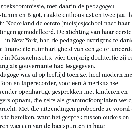
zoekscommissie, met daarin de pedagogen
tamm en Bigot, raakte enthousiast en twee jaar l
in Nederland de eerste (meisjes)school naar haar
tingen gemodelleerd. De stichting van haar eerste
l, in New York, had de pedagoge overigens te dan
e financiële ruimhartigheid van een gefortuneerd
ie in Massachusetts, wier tienjarig dochtertje zij e
lang als gouvernante had lesgegeven.
dagoge was al op leeftijd toen ze, heel modern me
foon en taperecorder, voor een Amerikaanse
zender openhartige gesprekken met kinderen en
gers opnam, die zelfs als grammofoonplaten wer
bracht. Met die uitzendingen probeerde ze vooral
s te bereiken, want het gesprek tussen ouders en
ren was een van de basispunten in haar