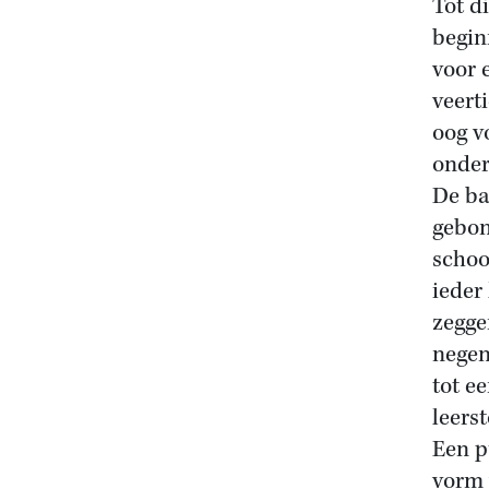
Tot d
begin
voor 
veert
oog v
onder
De ba
gebon
schoo
ieder
zegge
negen
tot e
leers
Een p
vorm 