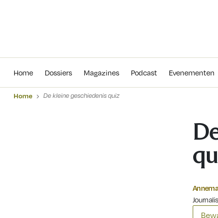
Home
Dossiers
Magazines
Podcas
Home
Dossiers
Magazines
Podcast
Evenementen
Home
De kleine geschiedenis quiz
De
qu
Annemar
Journalis
Bewa