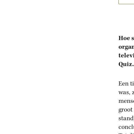
Hoe s
organ
tele
Quiz.
Een t
was, 
mense
groot
stand
concl