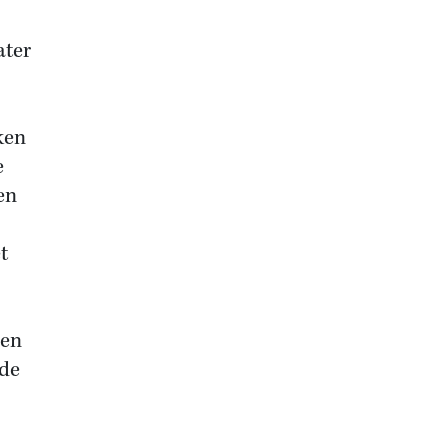
ater
ken
e
en
t
den
 de