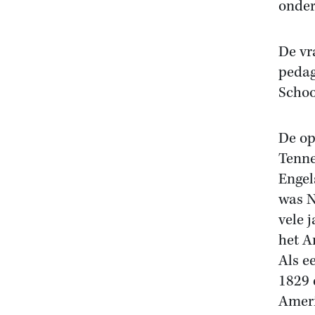
onder
De vr
pedag
Schoo
De op
Tenne
Engel
was N
vele 
het A
Als e
1829 
Ameri