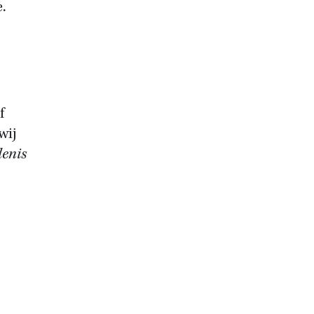
.
f
wij
denis