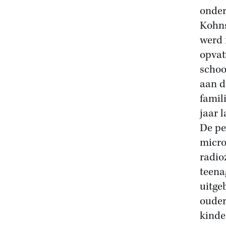
onder
Kohns
werd 
opvat
schoo
aan d
famil
jaar 
De pe
micro
radio
teena
uitge
ouder
kinde