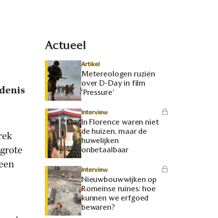
Actueel
Artikel
Metereologen ruziën
over D-Day in film
denis
‘Pressure’
Interview
In Florence waren niet
de huizen, maar de
rek
huwelijken
 grote
onbetaalbaar
 een
Interview
Nieuwbouwwijken op
Romeinse ruïnes: hoe
kunnen we erfgoed
bewaren?