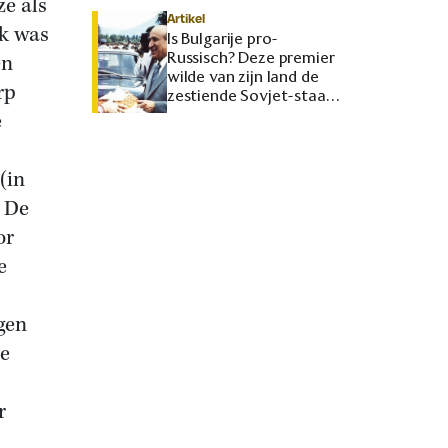
ze als
Artikel
jk was
Is Bulgarije pro-
Russisch? Deze premier
en
wilde van zijn land de
rp
zestiende Sovjet-staat
maken
e
(in
. De
or
e
gen
de
r