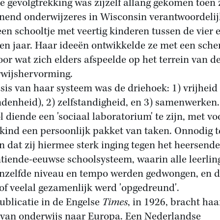
ie gevolgtrekking was zijzelf allang gekomen toen 
nend onderwijzeres in Wisconsin verantwoordeli
een schooltje met veertig kinderen tussen de vier 
ien jaar. Haar ideeën ontwikkelde ze met een sche
oor wat zich elders afspeelde op het terrein van d
wijshervorming.
sis van haar systeem was de driehoek: 1) vrijheid 
denheid), 2) zelfstandigheid, en 3) samenwerken
l diende een 'sociaal laboratorium' te zijn, met vo
 kind een persoonlijk pakket van taken. Onnodig t
n dat zij hiermee sterk inging tegen het heersende
tiende-eeuwse schoolsysteem, waarin alle leerlin
enzelfde niveau en tempo werden gedwongen, en 
tof veelal gezamenlijk werd 'opgedreund'.
ublicatie in de Engelse
Times
, in 1926, bracht haa
van onderwijs naar Europa. Een Nederlandse