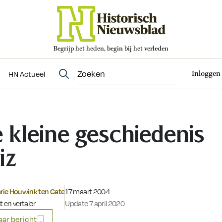
Begrijp het heden, begin bij het verleden
Abonneren
t
Evenementen
HN Actueel
Inloggen
HN Actueel
 kleine geschiedenis
iz
Gepubliceerd op:
ie Houwink ten Cate
17 maart 2004
t en vertaler
Update 7 april 2020
ar bericht