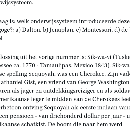
wijssysteem.
aag is: welk onderwijssysteem introduceerde deze
oge?: a) Dalton, b) Jenaplan, c) Montessori, d) de 
l
lossing uit het vorige nummer is: Sik-wa-yi (Tusk
ssee ca. 1770 - Tamaulipas, Mexico 1843). Sik-wa-
se spelling Sequoyah, was een Cherokee. Zijn vad
athaniel Gist, een vriend van George Washington,
jaren als jager en ontdekkingsreiziger en als soldaa
merikaanse leger te midden van de Cherokees lee
erbetoon ontving Sequoyah als eerste indiaan van
een pensioen - van driehonderd dollar per jaar - u
kaanse schatkist. De boom die naar hem werd