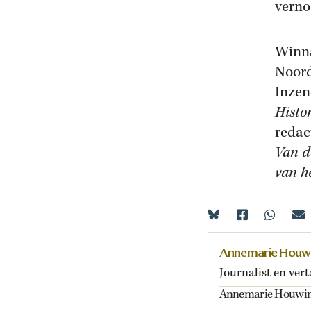
verno
Winna
Noord
Inzen
Histo
redac
Van d
van h
Annemarie Houwi
Journalist en vert
Annemarie Houwink t