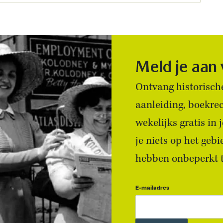
Meld je aan
Ontvang historische
aanleiding, boekre
wekelijks gratis in
je niets op het geb
hebben onbeperkt to
E-mailadres