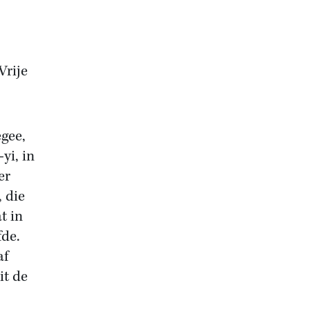
Vrije
egee,
yi, in
er
 die
t in
fde.
af
it de