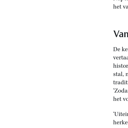
het v
Van
De ke
verta
histo
stal,
tradi
‘Zoda
het vo
‘Uite
herke