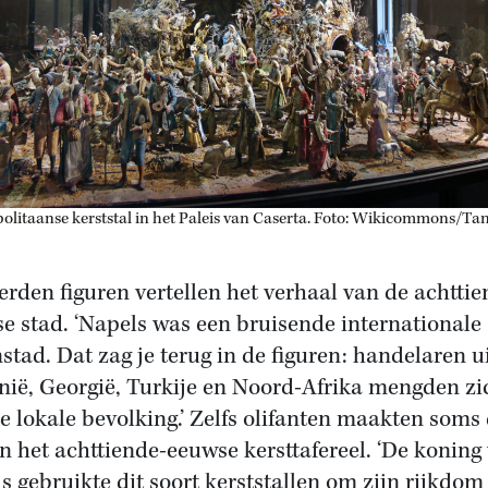
olitaanse kerststal in het Paleis van Caserta. Foto: Wikicommons/Ta
rden figuren vertellen het verhaal van de achttie
e stad. ‘Napels was een bruisende internationale
stad. Dat zag je terug in de figuren: handelaren u
ië, Georgië, Turkije en Noord-Afrika mengden zi
e lokale bevolking.’ Zelfs olifanten maakten soms 
an het achttiende-eeuwse kersttafereel. ‘De koning
s gebruikte dit soort kerststallen om zijn rijkdom