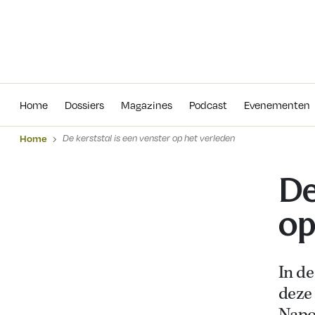
Home
Dossiers
Magazines
Podcas
Home
Dossiers
Magazines
Podcast
Evenementen
Home
De kerststal is een venster op het verleden
De
op
I
n de
deze