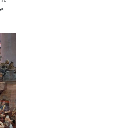
nt
de