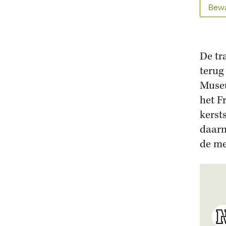
Bewa
De tr
terug
Museu
het F
kerst
daarm
de me