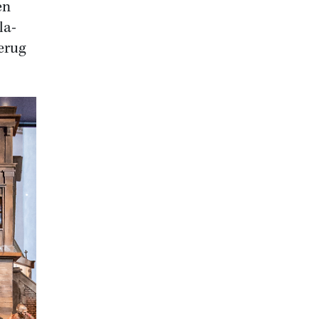
en
la-
erug