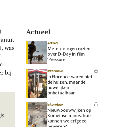
t
Actueel
vanuit
Artikel
l, was
Metereologen ruziën
over D-Day in film
’
‘Pressure’
de
Interview
r bij
In Florence waren niet
de huizen, maar de
huwelijken
onbetaalbaar
Interview
Nieuwbouwwijken op
je
Romeinse ruïnes: hoe
kunnen we erfgoed
bewaren?