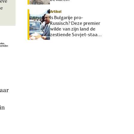
ieve
je
Artikel
Is Bulgarije pro-
Russisch? Deze premier
wilde van zijn land de
zestiende Sovjet-staat
maken
naar
in