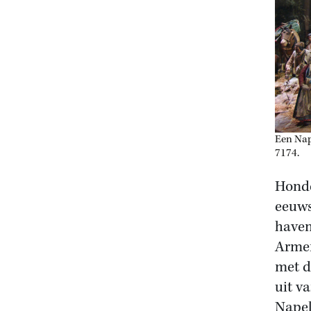
Een Nap
7174.
Honde
eeuws
haven
Armen
met d
uit v
Napel