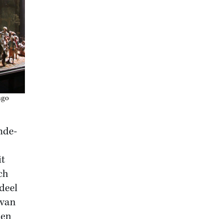
ngo
nde-
it
ch
deel
 van
 en