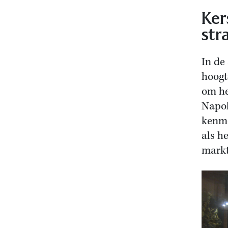
Ker
str
In de
hoogt
om he
Napol
kenme
als h
markt