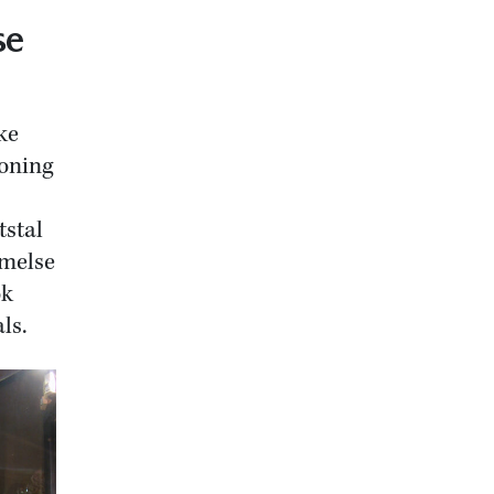
se
ke
koning
tstal
emelse
ok
ls.