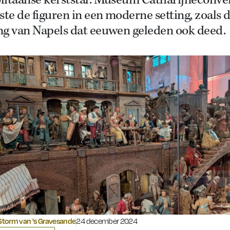
litaanse kerststal. Museum Catharijneconve
ste de figuren in een moderne setting, zoals 
ng van Napels dat eeuwen geleden ook deed.
Gepubliceerd op:
torm van 's Gravesande
24 december 2024