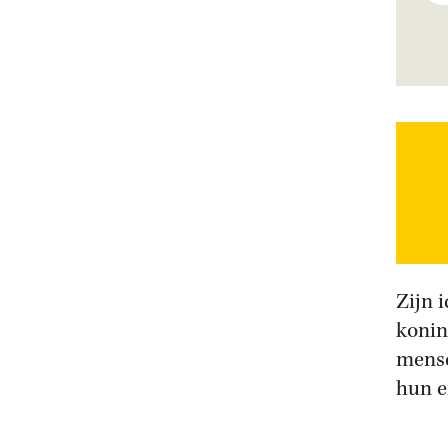
Zijn 
konin
mense
hun e