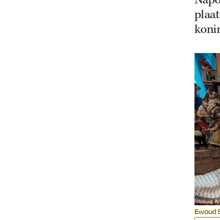
Napo
plaat
koni
Ewoud S