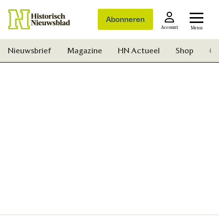
Abonneren
Account
Menu
Nieuwsbrief
Magazine
HN Actueel
Shop
Ge
Zoek