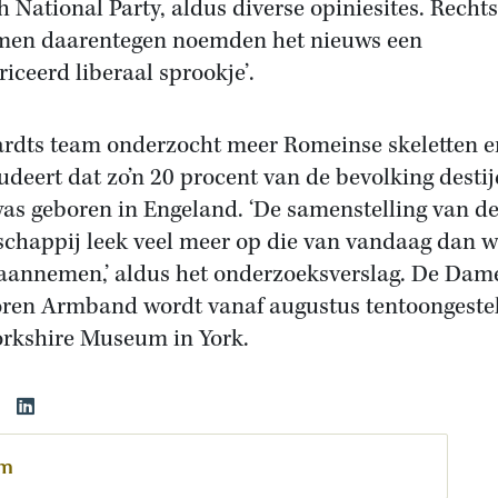
sh National Party, aldus diverse opiniesites. Recht
en daarentegen noemden het nieuws een
riceerd liberaal sprookje’.
rdts team onderzocht meer Romeinse skeletten e
udeert dat zo’n 20 procent van de bevolking destij
was geboren in Engeland. ‘De samenstelling van d
chappij leek veel meer op die van vandaag dan 
aannemen,’ aldus het onderzoeksverslag. De Dam
oren Armband wordt vanaf augustus tentoongestel
orkshire Museum in York.
om