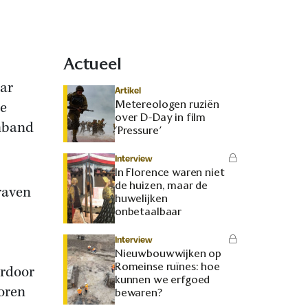
Actueel
aar
Artikel
Metereologen ruziën
le
over D-Day in film
mband
‘Pressure’
Interview
In Florence waren niet
de huizen, maar de
raven
huwelijken
onbetaalbaar
Interview
Nieuwbouwwijken op
Romeinse ruïnes: hoe
ardoor
kunnen we erfgoed
oren
bewaren?