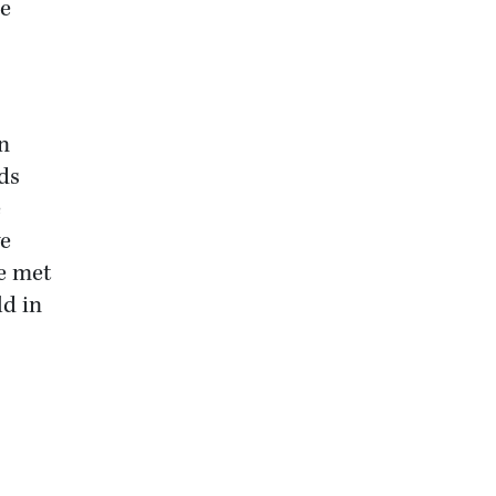
se
n
ds
e
we
e met
d in