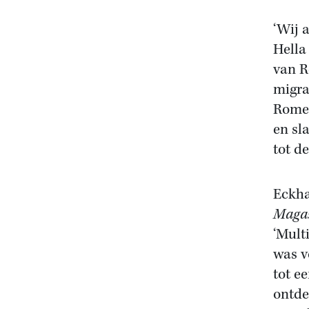
‘Wij 
Hella
van R
migra
Romei
en sl
tot de
Eckha
Maga
‘Mult
was v
tot ee
ontde