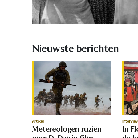
Nieuwste berichten
Artikel
Intervie
Metereologen ruziën
In F
over D-Day in film
de h