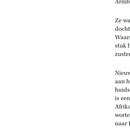
Armb
Ze was
docht
Waars
stuk 
zuste
Nieuw
aan h
huids
is ee
Afrik
worte
naar 