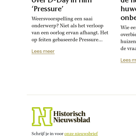
‘Pressure’
huwe
onbe
Weersvoorspelling een saai
onderwerp? Niet als het verloop
Wie ee
van een oorlog ervan afhangt. Het
overbi
op feiten gebaseerde Pressure
huizen
toont de hoogoplopende ruzie
de vra
Lees meer
tussen geallieerde meteorologen
Renais
Lees m
over de verwachting voor D-Day.
ook la
Bedolven onder tegenstrijdige
doordat
adviezen moet opperbevelhebber
opdrev
Dwight Eisenhower beslissen over
‘bruids
de invasiedatum. Als D-Day een
histor
maand eerder was gepland,
‘Bruid
waren meteorologen het volstrekt
financ
met elkaar...
de vij
huweli
Schrijf je in voor
onze nieuwsbrief