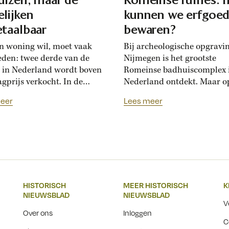
lijken
kunnen we erfgoe
taalbaar
bewaren?
n woning wil, moet vaak
Bij archeologische opgravi
eden: twee derde van de
Nijmegen is het grootste
 in Nederland wordt boven
Romeinse badhuiscomplex 
agprijs verkocht. In de
Nederland ontdekt. Maar o
sance hadden Florentijnen
plek van de opgraving wor
eer
Lees meer
st van overbiedingsgekte:
binnenkort een nieuwe wo
 rijke families de prijs
gebouwd. Hoogleraar Moni
en, ontstond er
van den Dries legt uit hoe
schatsinflatie’, vertelt
archeologen en
icus Marlisa den Hartog.
projectontwikkelaars elkaa
sschatten werden een
kunnen helpen om Nederla
iële markt op zich.’ Hoe zag
erfgoed zichtbaar te beware
HISTORISCH
MEER HISTORISCH
K
ftiende-eeuwse Italiaanse
Over een paar jaar staat he
NIEUWSBLAD
NIEUWSBLAD
jksmarkt...
Nijmeegse Waalfront vol...
V
Over ons
Inloggen
C