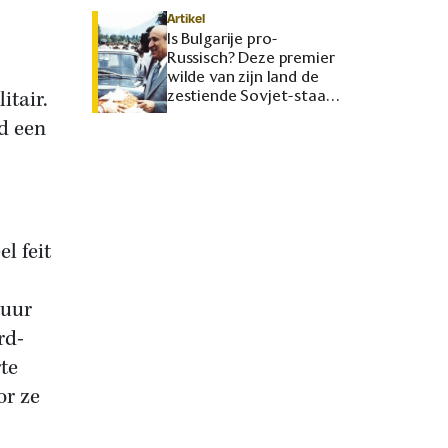
Artikel
Is Bulgarije pro-
Russisch? Deze premier
wilde van zijn land de
itair.
zestiende Sovjet-staat
maken
rd een
l feit
tuur
rd-
te
or ze