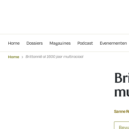
Home
Dossiers
Magazines
Podcas
Home
Dossiers
Magazines
Podcast
Evenementen
Home
Brittannië al 1600 jaar multiraciaal
Br
mu
Sanne 
Bewa