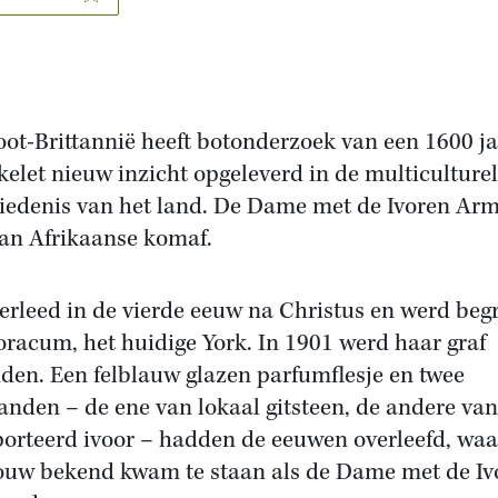
oot-Brittannië heeft botonderzoek van een 1600 j
kelet nieuw inzicht opgeleverd in de multiculture
iedenis van het land. De Dame met de Ivoren Ar
an Afrikaanse komaf.
verleed in de vierde eeuw na Christus en werd beg
oracum, het huidige York. In 1901 werd haar graf
den. Een felblauw glazen parfumflesje en twee
nden – de ene van lokaal gitsteen, de andere van
orteerd ivoor – hadden de eeuwen overleefd, wa
ouw bekend kwam te staan als de Dame met de Iv