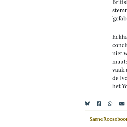
Briti
stemm
‘gefab
Eckha
concl
niet 
maats
vaak 
de Iv
het Y
Sanne Roosebo