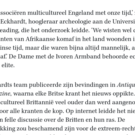
associëren multicultureel Engeland met onze tijd,’ 
 Eckhardt, hoogleraar archeologie aan de Universi
eading, die het onderzoek leidde. ‘We wisten wel 
nten van Afrikaanse komaf in het land woonden i
nse tijd, maar die waren bijna altijd mannelijk, 
aaf.’ De Dame met de Ivoren Armband behoorde e
 elite.
rdts team publiceerde zijn bevindingen in
Antiqu
zine
, waarna elke Britse krant het nieuws oppikte.
icultureel Brittannië veel ouder dan werd aangen
oor alle kranten de kop. Op internet leidde het n
n felle discussie over de Britten en hun ras. De
kking zou beschamend zijn voor de extreem-rech