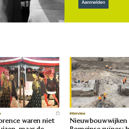
w
Interview
lorence waren niet
Nieuwbouwwijken
uizen, maar de
Romeinse ruïnes: 