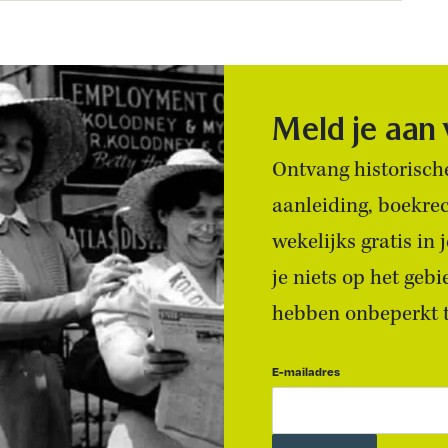
Meld je aan
Ontvang historische
aanleiding, boekre
wekelijks gratis in
je niets op het geb
hebben onbeperkt to
E-mailadres