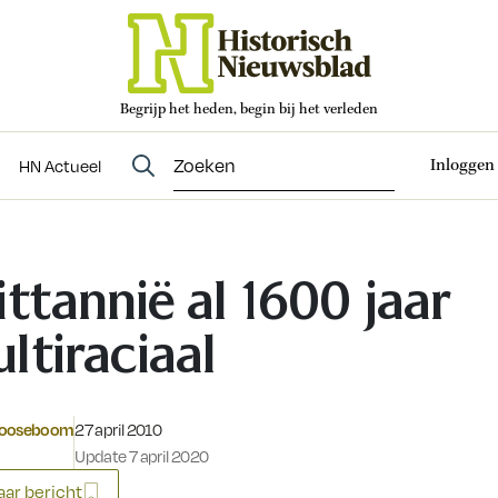
Begrijp het heden, begin bij het verleden
Abonneren
t
Evenementen
HN Actueel
Inloggen
HN Actueel
ittannië al 1600 jaar
ltiraciaal
Gepubliceerd op:
Rooseboom
27 april 2010
Update 7 april 2020
ar bericht