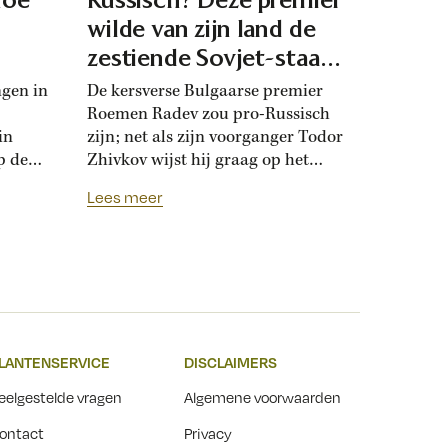
d
wilde van zijn land de
zestiende Sovjet-staat
maken
ngen in
De kersverse Bulgaarse premier
Roemen Radev zou pro-Russisch
in
zijn; net als zijn voorganger Todor
p de
Zhivkov wijst hij graag op het
dt
Russische bevrijdingsverhaal van
Lees meer
onwijk
1878. Die vroegere premier was zo
que
loyaal aan het Kremlin, dat hij de
Bulgaarse soevereiniteit inzette in
onderhandelingen met Moskou.
r
Zhivkovs pro-Russische koers
nds
botste met de ideeën van zijn
n.
dochter, die juist...
LANTENSERVICE
DISCLAIMERS
t
eelgestelde vragen
Algemene voorwaarden
ontact
Privacy