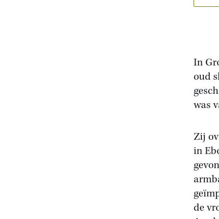
In Gr
oud s
gesch
was v
Zij o
in Eb
gevon
armba
geïmp
de vr