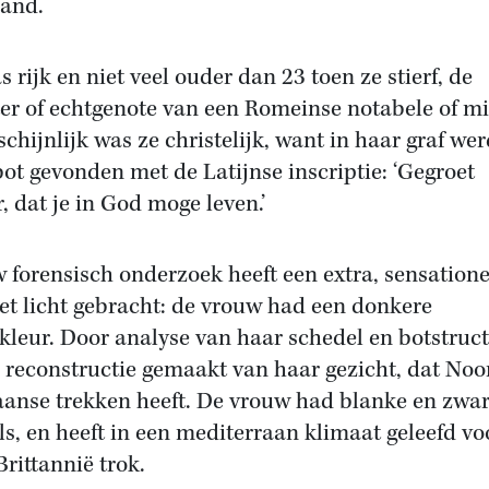
and.
 rijk en niet veel ouder dan 23 toen ze stierf, de
er of echtgenote van een Romeinse notabele of mil
chijnlijk was ze christelijk, want in haar graf we
bot gevonden met de Latijnse inscriptie: ‘Gegroet
r, dat je in God moge leven.’
 forensisch onderzoek heeft een extra, sensationee
et licht gebracht: de vrouw had een donkere
kleur. Door analyse van haar schedel en botstruc
n reconstructie gemaakt van haar gezicht, dat Noo
aanse trekken heeft. De vrouw had blanke en zwar
ls, en heeft in een mediterraan klimaat geleefd vo
Brittannië trok.