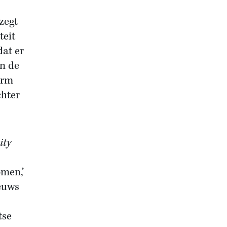
zegt
teit
dat er
n de
arm
chter
ity
omen,’
ieuws
tse