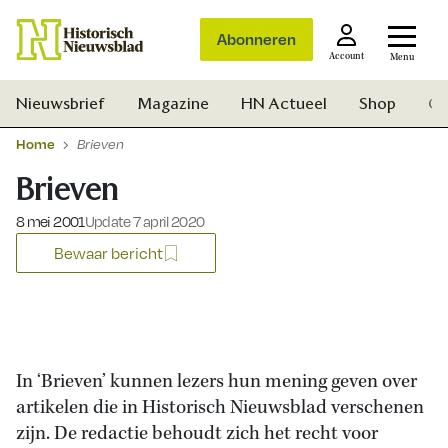
Abonneren
Account
Menu
Nieuwsbrief
Magazine
HN Actueel
Shop
Ge
Home
Brieven
Brieven
Gepubliceerd op:
8 mei 2001
Update 7 april 2020
Bewaar bericht
In ‘Brieven’ kunnen lezers hun mening geven over
artikelen die in Historisch Nieuwsblad verschenen
Zoek
zijn. De redactie behoudt zich het recht voor