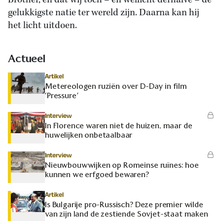
Brother, en dat wij toch – en wellicht derhalve – de
gelukkigste natie ter wereld zijn. Daarna kan hij
het licht uitdoen.
Actueel
Artikel
Metereologen ruziën over D-Day in film
‘Pressure’
Interview
In Florence waren niet de huizen, maar de
huwelijken onbetaalbaar
Interview
Nieuwbouwwijken op Romeinse ruïnes: hoe
kunnen we erfgoed bewaren?
Artikel
Is Bulgarije pro-Russisch? Deze premier wilde
van zijn land de zestiende Sovjet-staat maken