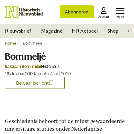
Abonneren
Account
Menu
Nieuwsbrief
Magazine
HN Actueel
Shop
Ge
Home
Bommeljé
Bommeljé
Bastiaan Bommeljé
Historicus
Gepubliceerd op:
16 oktober 2000
Update 7 april 2020
Bewaar bericht
Geschiedenis behoort tot de minst gewaardeerde
universitaire studies onder Nederlandse
Zoek