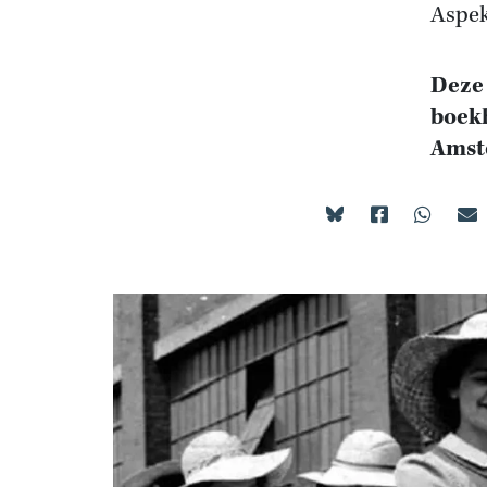
Aspek
Deze 
boekh
Amst