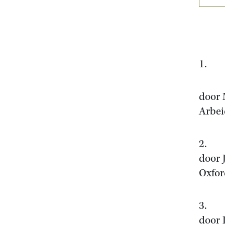
1. D
door 
Arbei
2. 
door 
Oxfor
3. D
door 