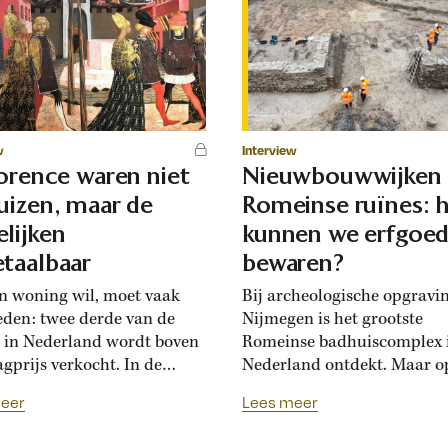
w
Interview
lorence waren niet
Nieuwbouwwijken
uizen, maar de
Romeinse ruïnes: 
lijken
kunnen we erfgoe
taalbaar
bewaren?
n woning wil, moet vaak
Bij archeologische opgravi
eden: twee derde van de
Nijmegen is het grootste
 in Nederland wordt boven
Romeinse badhuiscomplex 
agprijs verkocht. In de
Nederland ontdekt. Maar o
sance hadden Florentijnen
plek van de opgraving wor
eer
Lees meer
st van overbiedingsgekte:
binnenkort een nieuwe wo
 rijke families de prijs
gebouwd. Hoogleraar Moni