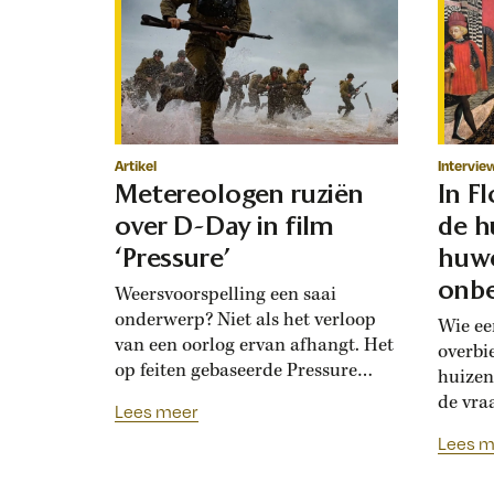
Artikel
Intervie
Metereologen ruziën
In F
over D-Day in film
de h
‘Pressure’
huwe
onbe
Weersvoorspelling een saai
onderwerp? Niet als het verloop
Wie ee
van een oorlog ervan afhangt. Het
overbi
op feiten gebaseerde Pressure
huizen
toont de hoogoplopende ruzie
de vra
Lees meer
tussen geallieerde meteorologen
Renais
Lees m
over de verwachting voor D-Day.
ook la
Bedolven onder tegenstrijdige
doordat