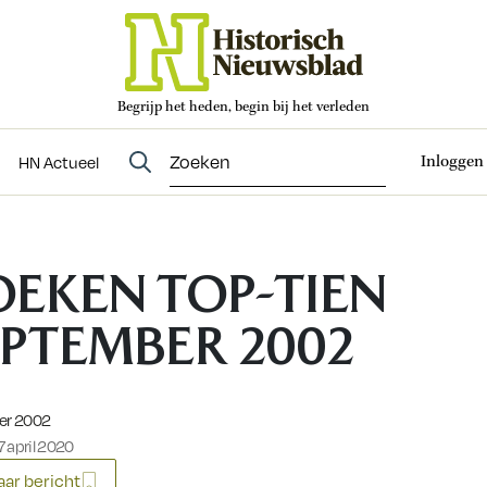
Begrijp het heden, begin bij het verleden
Abonneren
t
Evenementen
HN Actueel
Inloggen
HN Actueel
OEKEN TOP-TIEN
EPTEMBER 2002
eerd op:
ber 2002
 april 2020
ar bericht