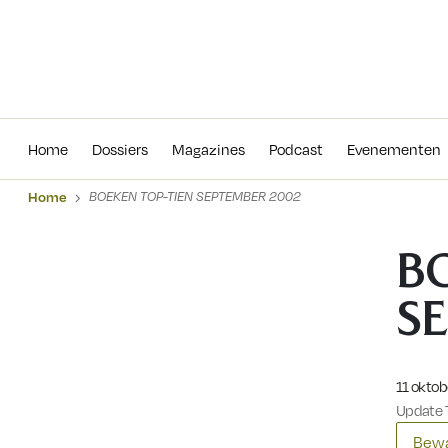
Home
Dossiers
Magazines
Podcas
Home
Dossiers
Magazines
Podcast
Evenementen
Home
BOEKEN TOP-TIEN SEPTEMBER 2002
B
S
Gepublic
11 okto
Update 7
Bewa