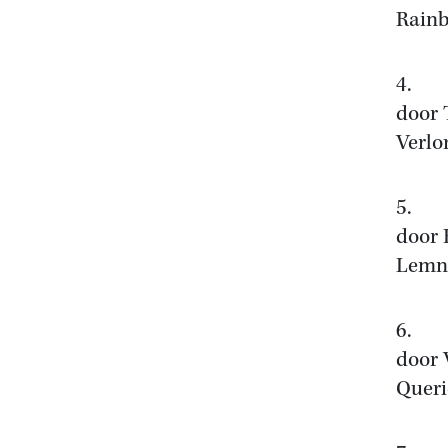
Rainb
4. G
door 
Verlo
5. 
door 
Lemni
6. I
door 
Queri