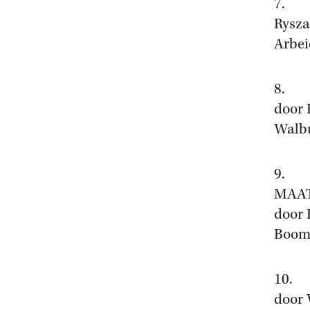
7. 
Rysza
Arbei
8. D
door 
Walbu
9. N
MAAT
door 
Boom,
10. 
door 