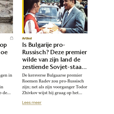
Artikel
 op
Is Bulgarije pro-
hoe
Russisch? Deze premier
d
wilde van zijn land de
zestiende Sovjet-staat
maken
ngen in
De kersverse Bulgaarse premier
Roemen Radev zou pro-Russisch
in
zijn; net als zijn voorganger Todor
p de
Zhivkov wijst hij graag op het
dt
Russische bevrijdingsverhaal van
Lees meer
onwijk
1878. Die vroegere premier was zo
que
loyaal aan het Kremlin, dat hij de