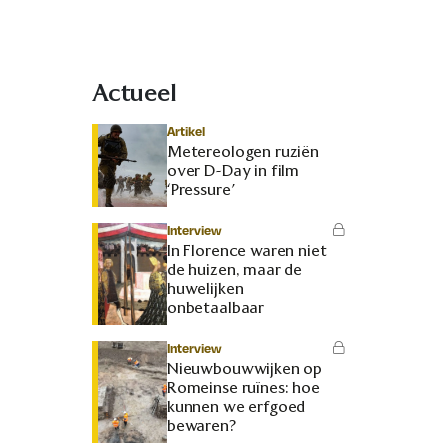
Actueel
Artikel
Metereologen ruziën
over D-Day in film
‘Pressure’
Interview
In Florence waren niet
de huizen, maar de
huwelijken
onbetaalbaar
Interview
Nieuwbouwwijken op
Romeinse ruïnes: hoe
kunnen we erfgoed
bewaren?