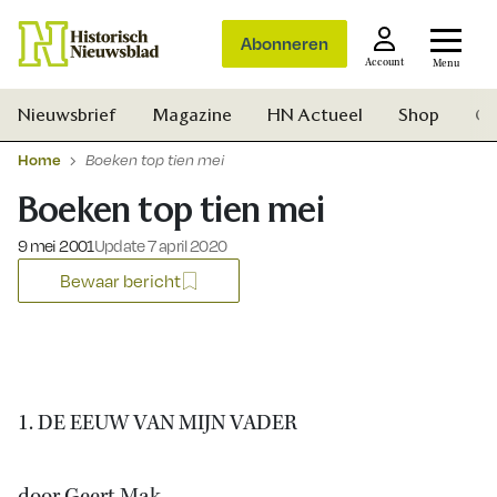
Abonneren
Account
Menu
Nieuwsbrief
Magazine
HN Actueel
Shop
Ge
Home
Boeken top tien mei
Boeken top tien mei
Gepubliceerd op:
9 mei 2001
Update 7 april 2020
Bewaar bericht
1. DE EEUW VAN MIJN VADER
Zoek