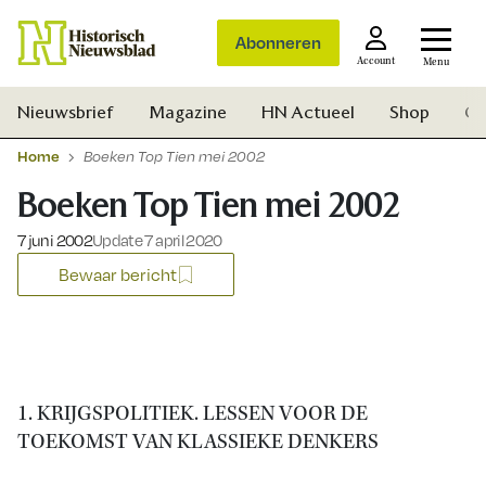
Abonneren
Account
Menu
Nieuwsbrief
Magazine
HN Actueel
Shop
Ge
Home
Boeken Top Tien mei 2002
Boeken Top Tien mei 2002
Gepubliceerd op:
7 juni 2002
Update 7 april 2020
Bewaar bericht
1. KRIJGSPOLITIEK. LESSEN VOOR DE
TOEKOMST VAN KLASSIEKE DENKERS
Zoek