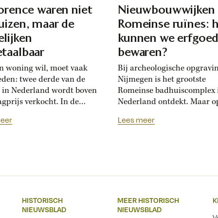
lorence waren niet
Nieuwbouwwijken
uizen, maar de
Romeinse ruïnes: 
lijken
kunnen we erfgoe
taalbaar
bewaren?
n woning wil, moet vaak
Bij archeologische opgravi
eden: twee derde van de
Nijmegen is het grootste
 in Nederland wordt boven
Romeinse badhuiscomplex 
agprijs verkocht. In de
Nederland ontdekt. Maar o
sance hadden Florentijnen
plek van de opgraving wor
eer
Lees meer
st van overbiedingsgekte:
binnenkort een nieuwe wo
 rijke families de prijs
gebouwd. Hoogleraar Moni
en, ontstond er
van den Dries legt uit hoe
schatsinflatie’, vertelt
archeologen en
icus Marlisa den Hartog.
projectontwikkelaars elkaa
sschatten werden een
kunnen helpen om Nederla
iële markt op zich.’ Hoe zag
erfgoed zichtbaar te beware
HISTORISCH
MEER HISTORISCH
K
ftiende-eeuwse Italiaanse
Over een paar jaar staat he
NIEUWSBLAD
NIEUWSBLAD
jksmarkt...
Nijmeegse Waalfront vol...
V