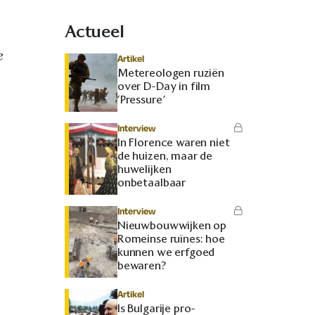
Actueel
e
Artikel
Metereologen ruziën
over D-Day in film
‘Pressure’
Interview
In Florence waren niet
de huizen, maar de
huwelijken
onbetaalbaar
Interview
Nieuwbouwwijken op
Romeinse ruïnes: hoe
kunnen we erfgoed
bewaren?
Artikel
Is Bulgarije pro-