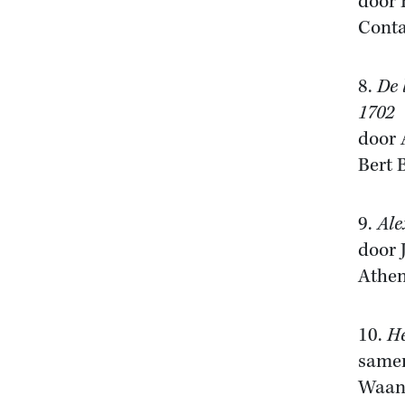
door 
Conta
8.
De 
1702
door 
Bert 
9.
Ale
door 
Athen
10.
He
samen
Waand