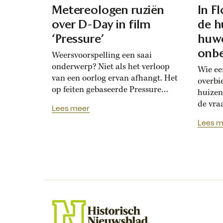
Metereologen ruziën
In F
over D-Day in film
de h
‘Pressure’
huwe
onbe
Weersvoorspelling een saai
onderwerp? Niet als het verloop
Wie ee
van een oorlog ervan afhangt. Het
overbi
op feiten gebaseerde Pressure
huizen
toont de hoogoplopende ruzie
de vra
Lees meer
tussen geallieerde meteorologen
Renais
Lees m
over de verwachting voor D-Day.
ook la
Bedolven onder tegenstrijdige
doordat
adviezen moet opperbevelhebber
opdrev
Dwight Eisenhower beslissen over
‘bruids
de invasiedatum. Als D-Day een
histor
maand eerder was gepland,
‘Bruid
waren meteorologen het volstrekt
financ
met elkaar...
de vij
huweli