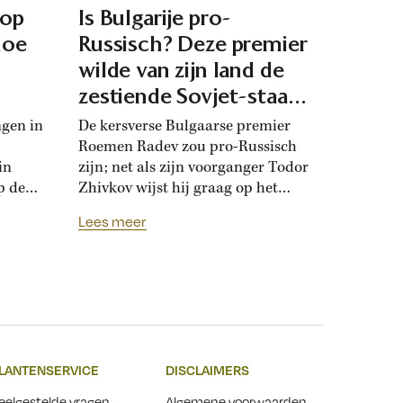
 op
Is Bulgarije pro-
hoe
Russisch? Deze premier
d
wilde van zijn land de
zestiende Sovjet-staat
maken
ngen in
De kersverse Bulgaarse premier
Roemen Radev zou pro-Russisch
in
zijn; net als zijn voorganger Todor
p de
Zhivkov wijst hij graag op het
dt
Russische bevrijdingsverhaal van
Lees meer
onwijk
1878. Die vroegere premier was zo
que
loyaal aan het Kremlin, dat hij de
Bulgaarse soevereiniteit inzette in
onderhandelingen met Moskou.
r
Zhivkovs pro-Russische koers
nds
botste met de ideeën van zijn
n.
dochter, die juist...
LANTENSERVICE
DISCLAIMERS
t
eelgestelde vragen
Algemene voorwaarden