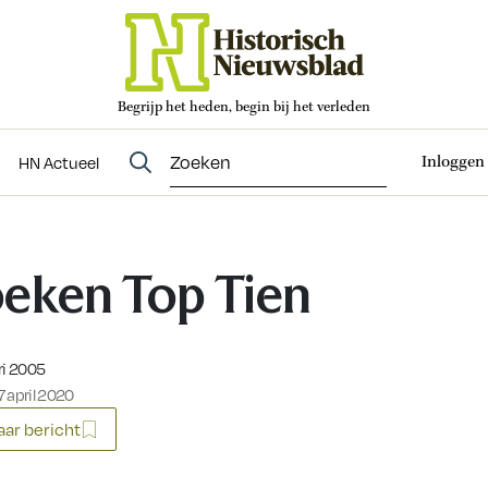
Begrijp het heden, begin bij het verleden
Abonneren
t
Evenementen
HN Actueel
Inloggen
HN Actueel
eken Top Tien
eerd op:
ri 2005
 april 2020
ar bericht