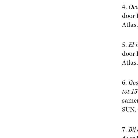
4.
Occ
door 
Atlas
5.
El 
door
Atlas
6.
Ges
tot 15
samen
SUN, 
7.
Bij