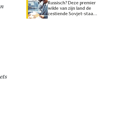
Russisch? Deze premier
en
wilde van zijn land de
zestiende Sovjet-staat
maken
ets