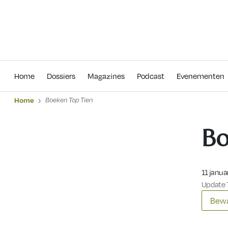
Home
Dossiers
Magazines
Podcas
Home
Dossiers
Magazines
Podcast
Evenementen
Home
Boeken Top Tien
Bo
Gepublic
11 janua
Update 7
Bewa