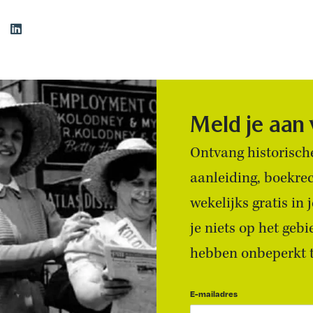
Meld je aan
Ontvang historische
aanleiding, boekre
wekelijks gratis in
je niets op het geb
hebben onbeperkt to
E-mailadres