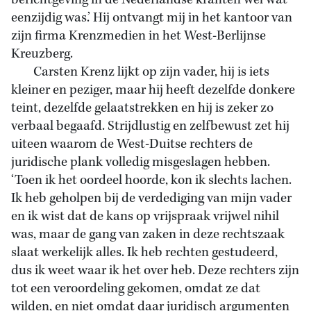
berichtgeving in de Nederlandse kranten wel wat
eenzijdig was.’ Hij ontvangt mij in het kantoor van
zijn firma Krenzmedien in het West-Berlijnse
Kreuzberg.
Carsten Krenz lijkt op zijn vader, hij is iets
kleiner en peziger, maar hij heeft dezelfde donkere
teint, dezelfde gelaatstrekken en hij is zeker zo
verbaal begaafd. Strijdlustig en zelfbewust zet hij
uiteen waarom de West-Duitse rechters de
juridische plank volledig misgeslagen hebben.
‘Toen ik het oordeel hoorde, kon ik slechts lachen.
Ik heb geholpen bij de verdediging van mijn vader
en ik wist dat de kans op vrijspraak vrijwel nihil
was, maar de gang van zaken in deze rechtszaak
slaat werkelijk alles. Ik heb rechten gestudeerd,
dus ik weet waar ik het over heb. Deze rechters zijn
tot een veroordeling gekomen, omdat ze dat
wilden, en niet omdat daar juridisch argumenten