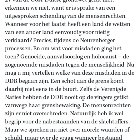
27 van de Oost-Duitse grondwet geldt niet,
erkennen we niet, want er is sprake van een
uitgesproken schending van de mensenrechten.
Wanneer voor het laatst heeft een land de wetten
van een ander land eenvoudig voor nietig
verklaard? Precies, tijdens de Neurenberger
processen. En om wat voor misdaden ging het
toen? Genocide, aanvalsoorlog en holocaust – de
zogenoemde misdaden tegen de menselijkheid. Nu
mag u mij vertellen welke van deze misdaden in de
DDR begaan zijn. Een schot aan de grens komt
daarbij niet eens in de buurt. Zelfs de Verenigde
Naties hebben de DDR nooit op de vingers getikt
vanwege haar grensbewaking. De mensenrechten
zijn er niet overschreden. Natuurlijk heb ik wel
begrip voor de nabestaanden van de slachtoffers.
Maar we spreken nu niet over morele waarden of
schuld, maar over de vraag wanneer bestaand