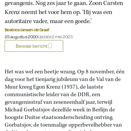
gevangenis. Nog zes jaar te gaan. Zoon Carsten
Krenz neemt het voor hem op. ‘Hij was een
autoritaire vader, maar een goede.'
Beatrice Jansen-de Graaf
Gepubliceerd op:
23 augustus 2000
Update 2 mei 2023
Bewaar bericht
Het was wel een beetje wrang. Op 8 november, één
dag voor het tienjarig jubileum van de Val van de
Muur kreeg Egon Krenz (1937), de laatste
communistische leider van de DDR, een
gevangenisstraf van zeseneenhalf jaar, terwijl
Michail Gorbatsjov dezelfde week in Berlijn de
hoogste Duitse staatsonderscheiding ontving.
Gorbatsjov, de toenmalige opperbevelhebber van