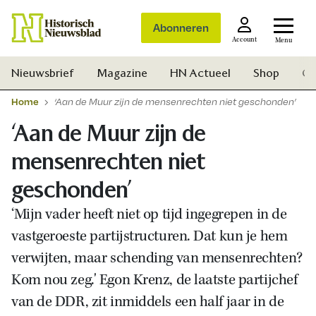
Abonneren
Account
Menu
Nieuwsbrief
Magazine
HN Actueel
Shop
Ge
Home
‘Aan de Muur zijn de mensenrechten niet geschonden’
‘Aan de Muur zijn de
mensenrechten niet
geschonden’
‘Mijn vader heeft niet op tijd ingegrepen in de
vastgeroeste partijstructuren. Dat kun je hem
verwijten, maar schending van mensenrechten?
Kom nou zeg.' Egon Krenz, de laatste partijchef
van de DDR, zit inmiddels een half jaar in de
Zoek