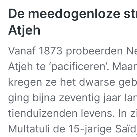
De meedogenloze str
Atjeh
Vanaf 1873 probeerden Ne
Atjeh te ‘pacificeren’. Ma
kregen ze het dwarse gebi
ging bijna zeventig jaar l
tienduizenden levens. In z
Multatuli de 15-jarige Saï