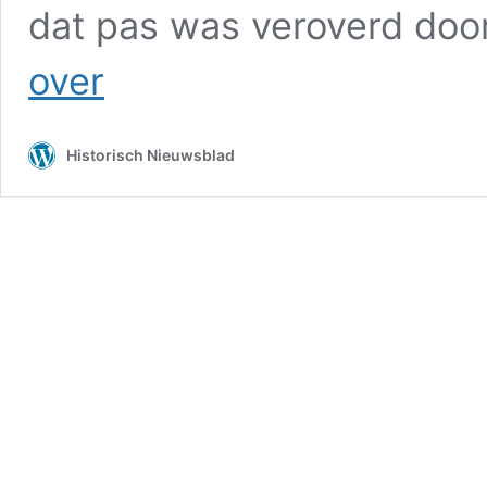
dat pas was veroverd do
De
over
meedogenloze
strijd
van
Historisch Nieuwsblad
Nederland
in
Atjeh