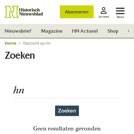
Abonneren
Account
Menu
Nieuwsbrief
Magazine
HN Actueel
Shop
Ge
Home
Gezocht op hn
Zoeken
Zoeken
Geen resultaten gevonden
Zoek